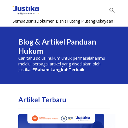
Semua
Bisnis
Dokumen Bisnis
Hutang Piutang
Kekayaan Intelekt
Blog & Artikel Panduan
Hukum
Cari tahu solusi hukum untuk permasalahanmu
melalui berbagai artikel yang disediakan oleh
Justika.
#PahamiLangkahTerbaik
Artikel Terbaru