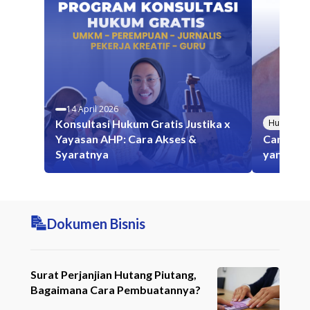
14 April 2026
Konsultasi Hukum Gratis Justika x
Hutang Pi
Yayasan AHP: Cara Akses &
Cara Men
Syaratnya
yang Sus
Dokumen Bisnis
Surat Perjanjian Hutang Piutang,
Bagaimana Cara Pembuatannya?