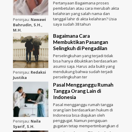
Pertanyaan Bagaimana proses
pembetulan atau cara merubah akta
kelahiran yang salah nama dan
tanggal lahir di akta kelahiran? Usia
Peninjau:
Nawawi
saya sudah 38 tahun
Bahrudin, S.H.,
M.H.
Bagaimana Cara
Membuktikan Pasangan
Selingkuh di Pengadilan
Perselingkuhan yang terjadi tidak
bisa hanya dibuktikan berdasarkan
asumsi saja. Harus ada bukti yang
mendukung bahwa sudah terjadi
Peninjau:
Redaksi
perselingkuhan ter
Justika
Pasal Mengganggu Rumah
Tangga Orang Lain di
Indonesia
Pasal mengganggu rumah tangga
orang lain berdasarkan hukum di
Indonesia bisa diajukan oleh
penggugat. Namun pengajuan
Peninjau:
Naila
gugatan tetap mempertimbangkan d
Syarif, S.H.