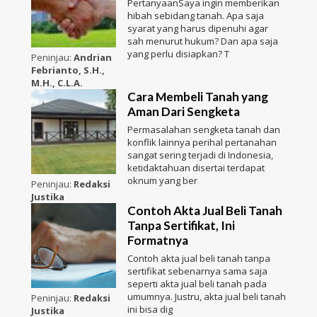
PertanyaanSaya ingin memberikan
hibah sebidang tanah. Apa saja
syarat yang harus dipenuhi agar
sah menurut hukum? Dan apa saja
yang perlu disiapkan? T
Peninjau:
Andrian
Febrianto, S.H.,
M.H., C.L.A.
Cara Membeli Tanah yang
Aman Dari Sengketa
Permasalahan sengketa tanah dan
konflik lainnya perihal pertanahan
sangat sering terjadi di Indonesia,
ketidaktahuan disertai terdapat
oknum yang ber
Peninjau:
Redaksi
Justika
Contoh Akta Jual Beli Tanah
Tanpa Sertifikat, Ini
Formatnya
Contoh akta jual beli tanah tanpa
sertifikat sebenarnya sama saja
seperti akta jual beli tanah pada
umumnya. Justru, akta jual beli tanah
Peninjau:
Redaksi
ini bisa dig
Justika