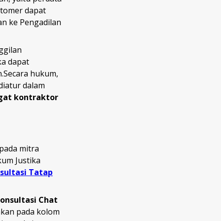
stomer dapat
n ke Pengadilan
ggilan
ka dapat
n.Secara hukum,
iatur dalam
at kontraktor
pada mitra
kum Justika
sultasi Tatap
onsultasi Chat
yakan pada kolom