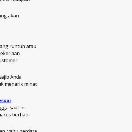
yang akan
ang runtuh atau
pekerjaan
customer
wajib Anda
tuk menarik minat
esuai
gga saat ini
arus berhati-
n, yaitu perdata