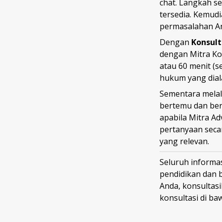
chat. Langkah s
tersedia. Kemud
permasalahan A
Dengan
Konsult
dengan Mitra Ko
atau 60 menit (s
hukum yang dial
Sementara mela
bertemu dan berd
apabila Mitra A
pertanyaan sec
yang relevan.
Seluruh informas
pendidikan dan 
Anda, konsultas
konsultasi di ba