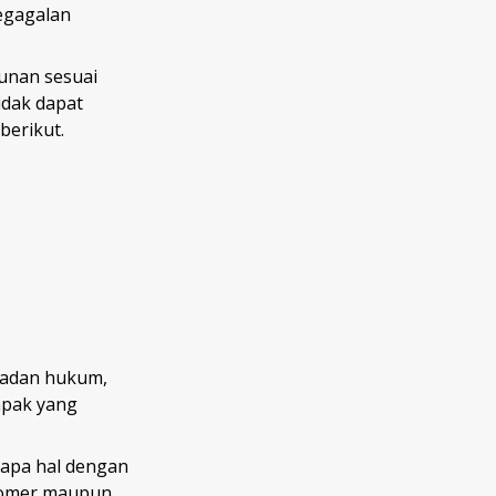
kegagalan
unan sesuai
idak dapat
berikut.
badan hukum,
mpak yang
rapa hal dengan
stomer maupun