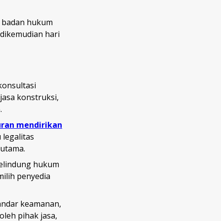
ke badan hukum
 dikemudian hari
konsultasi
jasa konstruksi,
n.
uran mendirikan
 legalitas
 utama.
 pelindung hukum
milih penyedia
tandar keamanan,
oleh pihak jasa,