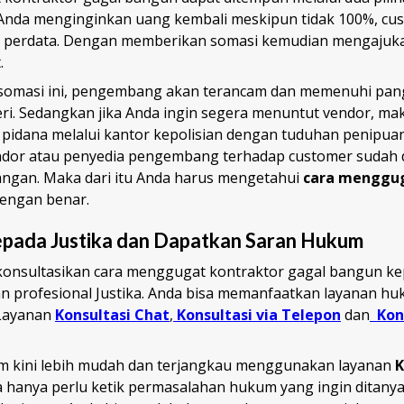
a Anda menginginkan uang kembali meskipun tidak 100%, cu
 perdata. Dengan memberikan somasi kemudian mengajuka
.
somasi ini, pengembang akan terancam dan memenuhi pan
ri. Sedangkan jika Anda ingin segera menuntut vendor, ma
pidana melalui kantor kepolisian dengan tuduhan penipua
dor atau penyedia pengembang terhadap customer sudah d
ngan. Maka dari itu Anda harus mengetahui
cara menggug
engan benar.
pada Justika dan Dapatkan Saran Hukum
onsultasikan cara menggugat kontraktor gagal bangun ke
an profesional Justika. Anda bisa memanfaatkan layanan hu
 Layanan
Konsultasi Chat
,
Konsultasi via Telepon
dan
Kon
m kini lebih mudah dan terjangkau menggunakan layanan
K
nda hanya perlu ketik permasalahan hukum yang ingin ditan