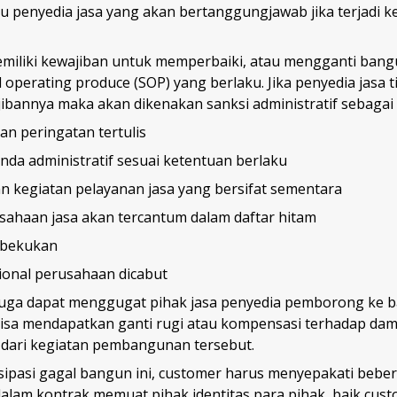
u penyedia jasa yang akan bertanggungjawab jika terjadi 
emiliki kewajiban untuk memperbaiki, atau mengganti bang
operating produce (SOP) yang berlaku. Jika penyedia jasa t
bannya maka akan dikenakan sanksi administratif sebagai 
n peringatan tertulis
nda administratif sesuai ketentuan berlaku
n kegiatan pelayanan jasa yang bersifat sementara
ahaan jasa akan tercantum dalam daftar hitam
dibekukan
sional perusahaan dicabut
a juga dapat menggugat pihak jasa penyedia pemborong ke 
isa mendapatkan ganti rugi atau kompensasi terhadap da
t dari kegiatan pembangunan tersebut.
ipasi gagal bangun ini, customer harus menyepakati bebe
 dalam kontrak memuat pihak identitas para pihak, baik cu