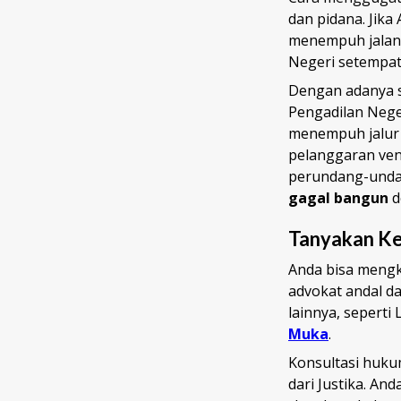
dan pidana. Jik
menempuh jalan
Negeri setempat
Dengan adanya 
Pengadilan Nege
menempuh jalur 
pelanggaran ven
perundang-unda
gagal bangun
d
Tanyakan Ke
Anda bisa mengk
advokat andal d
lainnya, seperti
Muka
.
Konsultasi huku
dari Justika. A