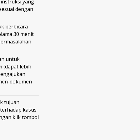
instruksi yang
sesuai dengan
k berbicara
elama 30 menit
i permasalahan
an untuk
 (dapat lebih
 mengajukan
umen-dokumen
k tujuan
 terhadap kasus
gan klik tombol