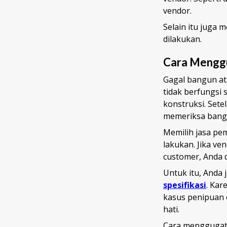
vendor.
Selain itu juga 
dilakukan.
Cara Menggu
Gagal bangun a
tidak berfungsi 
konstruksi. Set
memeriksa bang
Memilih jasa pe
lakukan. Jika ve
customer, Anda 
Untuk itu, Anda
spesifikasi
. Kar
kasus penipuan o
hati.
Cara menggugat 