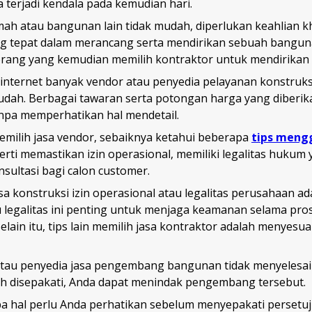
la terjadi kendala pada kemudian hari.
 atau bangunan lain tidak mudah, diperlukan keahlian k
g tepat dalam merancang serta mendirikan sebuah banguna
 orang yang kemudian memilih kontraktor untuk mendirika
 internet banyak vendor atau penyedia pelayanan konstruks
dah. Berbagai tawaran serta potongan harga yang diberi
anpa memperhatikan hal mendetail.
milih jasa vendor, sebaiknya ketahui beberapa
tips meng
perti memastikan izin operasional, memiliki legalitas hukum 
sultasi bagi calon customer.
sa konstruksi izin operasional atau legalitas perusahaan ad
u legalitas ini penting untuk menjaga keamanan selama pro
ain itu, tips lain memilih jasa kontraktor adalah menyes
 atau penyedia jasa pengembang bangunan tidak menyeles
lah disepakati, Anda dapat menindak pengembang tersebut.
 hal perlu Anda perhatikan sebelum menyepakati persetuj