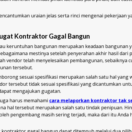
mencantumkan uraian jelas serta rinci mengenai pekerjaan 
gat Kontraktor Gagal Bangun
tau keruntuhan bangunan merupakan keadaan bangunan y
sebagaimana mestinya setelah penyerahan akhir hasil dari 
elah vendor telah menyelesaikan pembangunan, sebaiknya 
unan tersebut.
mborong sesuai spesifikasi merupakan salah satu hal yang 
ndor tersebut tidak sesuai spesifikasi yang dicantumkan un
dapat mengajukan gugatan.
 juga harus memahami
cara melaporkan kontraktor tak s
ena hal tersebut merupakan salah satu tindak penipuan. Hin
leh pengembang masih sering terjadi, maka dari itu Anda h
kontraktor gagal bangun dapat ditempuh melalui dua piliha