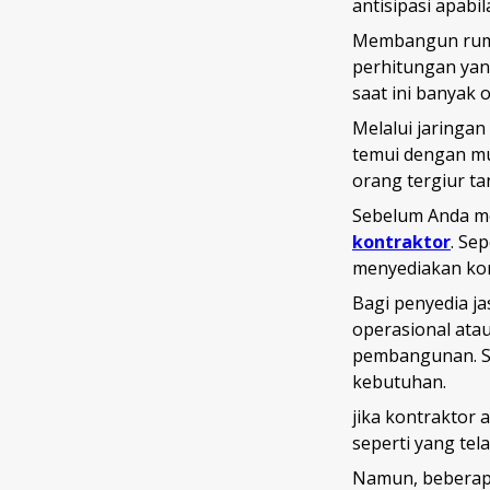
antisipasi apabi
Membangun rumah
perhitungan yan
saat ini banyak
Melalui jaringan
temui dengan mu
orang tergiur t
Sebelum Anda me
kontraktor
. Se
menyediakan kon
Bagi penyedia ja
operasional ata
pembangunan. Sel
kebutuhan.
jika kontraktor
seperti yang te
Namun, beberapa