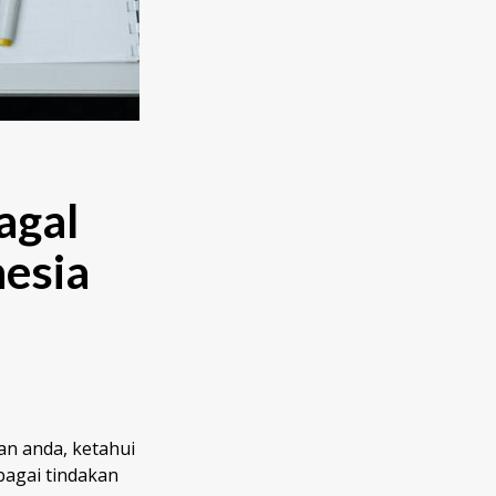
agal
esia
n anda, ketahui
bagai tindakan