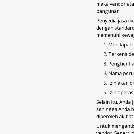
maka vendor ata
bangunan.
Penyedia jasa m
dengan standard 
memenuhi kewaji
Mendapatka
Terkena de
Penghentia
Nama perus
Izin akan 
Izin opera
Selain itu, And
sehingga Anda b
diperoleh akiba
Untuk mengantis
vendor. Seperti