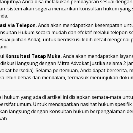
elanjutnya Anda bisa melakukan pembayaran sesuai dengan 
ian sistem akan segera mencarikan konsultan hukum yang 
nda.
asi via Telepon
, Anda akan mendapatkan kesempatan untu
nsultan Hukum secara mudah dan efektif melalui telepon s
esuai pilihan Anda), untuk berdiskusi lebih detail mengena
ami.
lui
Konsultasi Tatap Muka
, Anda akan mendapatkan layan
iskusi langsung dengan Mitra Advokat Justika selama 2 jam
dvokat bersedia). Selama pertemuan, Anda dapat bercerita,
ara lebih bebas dan mendalam, termasuk menunjukan dok
i hukum yang ada di artikel ini disiapkan semata-mata untu
bersifat umum. Untuk mendapatkan nasihat hukum spesifik
ikan langsung dengan konsultan hukum berpengalaman den
wah.