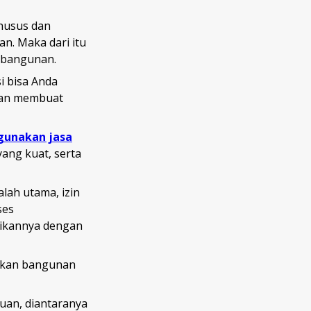
husus dan
n. Maka dari itu
n bangunan.
i bisa Anda
kan membuat
gunakan jasa
yang kuat, serta
alah utama, izin
ses
uaikannya dengan
aikan bangunan
uan, diantaranya