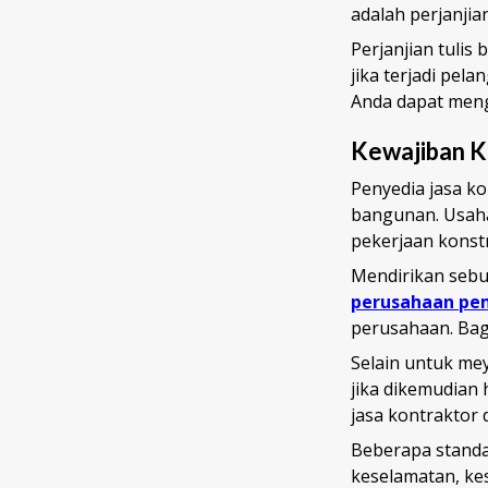
adalah perjanjia
Perjanjian tulis
jika terjadi pel
Anda dapat men
Kewajiban K
Penyedia jasa k
bangunan. Usaha 
pekerjaan konstr
Mendirikan seb
perusahaan pe
perusahaan. Bag
Selain untuk me
jika dikemudian 
jasa kontraktor
Beberapa standa
keselamatan, kes