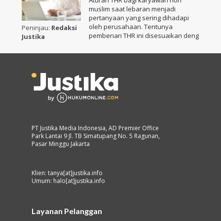
Aturan THR bagi karyawan non
muslim saat lebaran menjadi
pertanyaan yang sering dihadapi
oleh perusahaan. Tentunya
Peninjau:
Redaksi
pemberian THR ini disesuaikan deng
Justika
PT Justika Media Indonesia, AD Premier Office
Park Lantai 9 Jl. TB Simatupang No. 5 Ragunan,
Pasar Minggu Jakarta
Klien: tanya[at]justika.info
Umum: halo[at]justika.info
Layanan Pelanggan