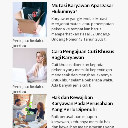
Mutasi Karyawan Apa Dasar
Hukumnya?
Karyawan yang Menolak Mutasi –
Mengenai mutasi atau penempatan
pekerja ke tempat lain harus
memperhatikan Pasal 32 Undang-
Undang Nomor 13 Tahun 2003 t
Peninjau:
Redaksi
Justika
Cara Pengajuan Cuti Khusus
Bagi Karyawan
Cuti khusus diberikan kepada
pekerja yang memiliki kepentingan
mendesak dan mengharuskannya
untuk libur selama beberapa waktu.
Ada banyak jenis cuti k
Peninjau:
Redaksi
Justika
Hak dan Kewajiban
Karyawan Pada Perusahaan
Yang Perlu Dipenuhi
Baik perusahaan maupun
karyawan, keduanya memiliki hak
dan kewajiban masing-masing yang