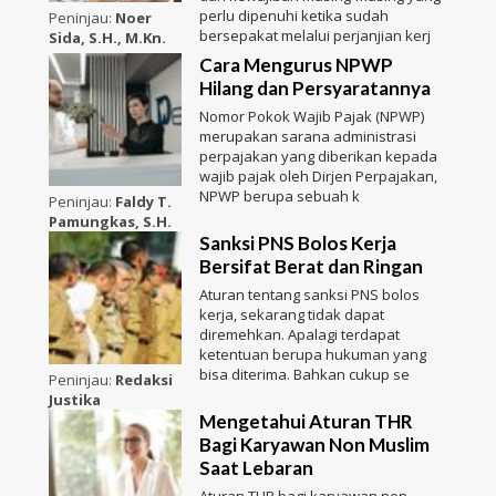
perlu dipenuhi ketika sudah
Peninjau:
Noer
bersepakat melalui perjanjian kerj
Sida, S.H., M.Kn.
Cara Mengurus NPWP
Hilang dan Persyaratannya
Nomor Pokok Wajib Pajak (NPWP)
merupakan sarana administrasi
perpajakan yang diberikan kepada
wajib pajak oleh Dirjen Perpajakan,
NPWP berupa sebuah k
Peninjau:
Faldy T.
Pamungkas, S.H.
Sanksi PNS Bolos Kerja
Bersifat Berat dan Ringan
Aturan tentang sanksi PNS bolos
kerja, sekarang tidak dapat
diremehkan. Apalagi terdapat
ketentuan berupa hukuman yang
bisa diterima. Bahkan cukup se
Peninjau:
Redaksi
Justika
Mengetahui Aturan THR
Bagi Karyawan Non Muslim
Saat Lebaran