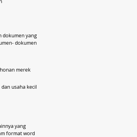
n
an dokumen yang
dokumen- dokumen
ohonan merek
 dan usaha kecil
ainnya yang
lam format word