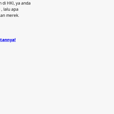
 di HKI, ya anda
, lalu apa
gan merek.
atannya!