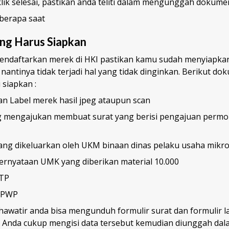
lik selesai, pastikan anda teliti dalam mengunggah dokume
berapa saat
g Harus Siapkan
endaftarkan merek di HKI pastikan kamu sudah menyiapk
 nantinya tidak terjadi hal yang tidak dinginkan. Berikut 
 siapkan :
n Label merek hasil jpeg ataupun scan
 mengajukan membuat surat yang berisi pengajuan perm
yang dikeluarkan oleh UKM binaan dinas pelaku usaha mikro
pernyataan UMK yang diberikan material 10.000
KTP
NPWP
hawatir anda bisa mengunduh formulir surat dan formulir l
n, Anda cukup mengisi data tersebut kemudian diunggah da