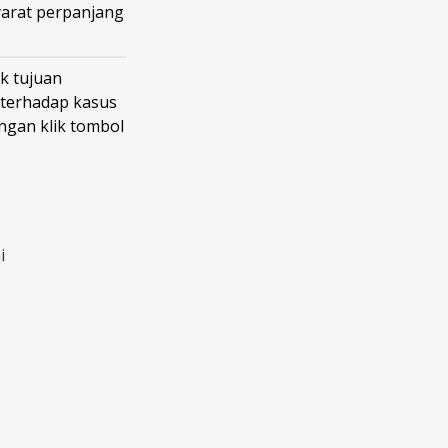
syarat perpanjang
k tujuan
 terhadap kasus
gan klik tombol
i