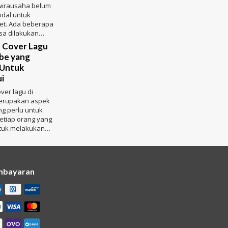
 wirausaha belum
odal untuk
set. Ada beberapa
isa dilakukan
p dapat
n Cover Lagu
a
be yang
 Untuk
i
over lagu di
erupakan aspek
ng perlu untuk
etiap orang yang
tuk melakukan
 ini berhubungan
mbayaran