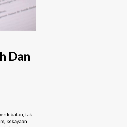
ah Dan
perdebatan, tak
um, kekayaan