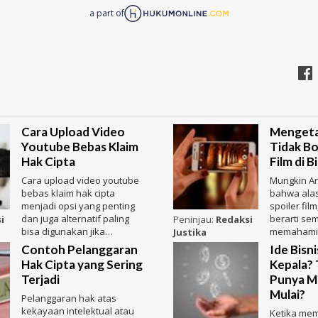
a part of
Cara Upload Video
Mengeta
Youtube Bebas Klaim
Tidak Bo
Hak Cipta
Film di 
Cara upload video youtube
Mungkin A
bebas klaim hak cipta
bahwa alas
menjadi opsi yang penting
spoiler fil
dan juga alternatif paling
berarti se
i
Peninjau:
Redaksi
bisa digunakan jika
memahamin
Justika
pengguna tidak
Tindakan i
Contoh Pelanggaran
Ide Bisni
memperoleh izi
Hak Cipta yang Sering
Kepala? 
Terjadi
Punya M
Mulai?
Pelanggaran hak atas
kekayaan intelektual atau
Ketika mem