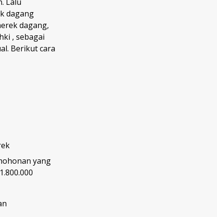
. Lalu
ek dagang
merek dagang,
ki , sebagai
l. Berikut cara
rek
rmohonan yang
1.800.000
an