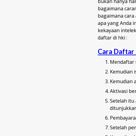
bukan hanya hart
bagaimana caran
bagaimana cara 
apa yang Anda in
kekayaan intelek
daftar di hki :
Cara Dafta
Mendaftar s
Kemudian is
Kemudian ak
Aktivasi b
Setelah it
ditunjukka
Pembayaran
Setelah pe