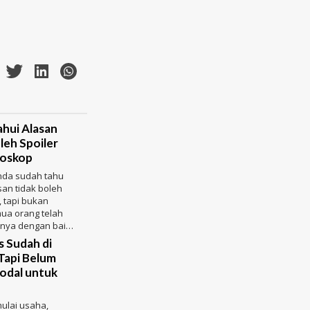
hui Alasan
leh Spoiler
Bioskop
nda sudah tahu
an tidak boleh
m, tapi bukan
mua orang telah
ya dengan baik.
legal dengan me
s Sudah di
Tapi Belum
odal untuk
ulai usaha,