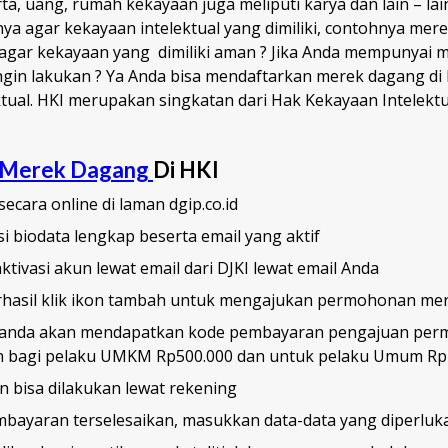
a, uang, rumah kekayaan juga meliputi karya dan lain – lain
ya agar kekayaan intelektual yang dimiliki, contohnya mer
agar kekayaan yang dimiliki aman ? Jika Anda mempunyai 
gin lakukan ? Ya Anda bisa mendaftarkan merek dagang di h
tual. HKI merupakan singkatan dari Hak Kekayaan Intelektua
r Merek Dagang
Di HKI
ecara online di laman dgip.co.id
i biodata lengkap beserta email yang aktif
tivasi akun lewat email dari DJKI lewat email Anda
erhasil klik ikon tambah untuk mengajukan permohonan me
u anda akan mendapatkan kode pembayaran pengajuan pe
n bagi pelaku UMKM Rp500.000 dan untuk pelaku Umum Rp
 bisa dilakukan lewat rekening
mbayaran terselesaikan, masukkan data-data yang diperluk