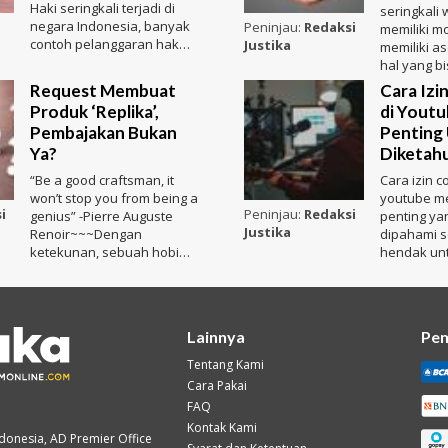
Haki seringkali terjadi di
seringkali
negara Indonesia, banyak
Peninjau:
Redaksi
memiliki m
contoh pelanggaran hak
Justika
memiliki a
cipta yang bahkan terlihat d
hal yang b
untuk teta
Request Membuat
Cara Izi
menjalank
Produk ‘Replika’,
di Youtu
Pembajakan Bukan
Penting
Ya?
Diketahu
“Be a good craftsman, it
Cara izin c
won’t stop you from being a
youtube m
i
Peninjau:
Redaksi
genius” -Pierre Auguste
penting ya
Justika
Renoir~~~Dengan
dipahami s
ketekunan, sebuah hobi
hendak un
bisa menjadi bisnis yang
cover. Hal
menguntun
Lainnya
Pe
Tentang Kami
Cara Pakai
FAQ
Kontak Kami
ndonesia, AD Premier Office