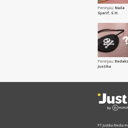
Peninjau:
Naila
Syarif, S.H.
Peninjau:
Redaks
Justika
PT Justika Media I