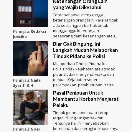
Ketenangan Orang Lain
yang Wajib Diketahui
Terdapat pasal mengganggu
ketenangan orang lain, karena tidak
ada seorangpun berhak untuk
mengganggu ketenangan
Peninjau:
Redaksi
seseorang demi kesenangan atau
Justika
kepenti
Biar Gak Bingung, Ini
Langkah Mudah Melaporkan
Tindak Pidana ke Polisi
Melaporkan Tindak Pidana ke
PolisiTindak kejahatan atau tindak
pidana tidak mengenal waktu dan
tempat. Kejahatan seperti
Peninjau:
Naila
perampokan, pembunuhan, serta
Syarif, S.H.
Pasal Penipuan Untuk
Membantu Korban Menjerat
Pelaku
Tindak pidana penipuan kerap
terjadi di lingkungan sekitar.
Tentunya hal ini menyebabkan
keresahan dan kerugian khususnya
Peninjau:
Noer