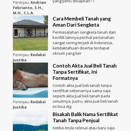
yang perlu disiapkan? T
Peninjau:
Andrian
Febrianto, S.H.,
M.H., C.L.A.
Cara Membeli Tanah yang
Aman Dari Sengketa
Permasalahan sengketa tanah dan
konflik lainnya perihal pertanahan
sangat sering terjadi di Indonesia,
ketidaktahuan disertai terdapat
oknum yang ber
Peninjau:
Redaksi
Justika
Contoh Akta Jual Beli Tanah
Tanpa Sertifikat, Ini
Formatnya
Contoh akta jual beli tanah tanpa
sertifikat sebenarnya sama saja
seperti akta jual beli tanah pada
umumnya. Justru, akta jual beli tanah
Peninjau:
Redaksi
ini bisa dig
Justika
Bisakah Balik Nama Sertifikat
Tanah Tanpa Penjual
Ketika Anda selesai atau baru saja