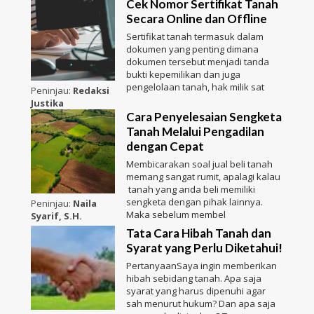
Cek Nomor Sertifikat Tanah
Secara Online dan Offline
Sertifikat tanah termasuk dalam
dokumen yang penting dimana
dokumen tersebut menjadi tanda
bukti kepemilikan dan juga
pengelolaan tanah, hak milik sat
Peninjau:
Redaksi
Justika
Cara Penyelesaian Sengketa
Tanah Melalui Pengadilan
dengan Cepat
Membicarakan soal jual beli tanah
memang sangat rumit, apalagi kalau
tanah yang anda beli memiliki
sengketa dengan pihak lainnya.
Peninjau:
Naila
Maka sebelum membel
Syarif, S.H.
Tata Cara Hibah Tanah dan
Syarat yang Perlu Diketahui!
PertanyaanSaya ingin memberikan
hibah sebidang tanah. Apa saja
syarat yang harus dipenuhi agar
sah menurut hukum? Dan apa saja