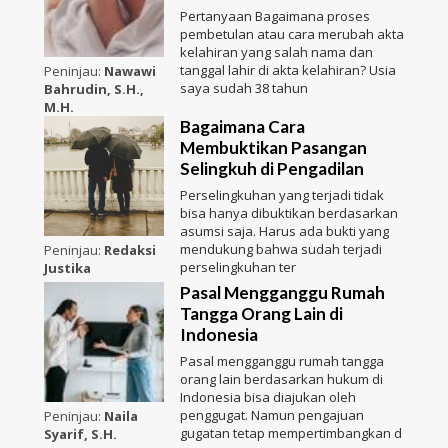
Pertanyaan Bagaimana proses
pembetulan atau cara merubah akta
kelahiran yang salah nama dan
tanggal lahir di akta kelahiran? Usia
Peninjau:
Nawawi
saya sudah 38 tahun
Bahrudin, S.H.,
M.H.
Bagaimana Cara
Membuktikan Pasangan
Selingkuh di Pengadilan
Perselingkuhan yang terjadi tidak
bisa hanya dibuktikan berdasarkan
asumsi saja. Harus ada bukti yang
mendukung bahwa sudah terjadi
Peninjau:
Redaksi
perselingkuhan ter
Justika
Pasal Mengganggu Rumah
Tangga Orang Lain di
Indonesia
Pasal mengganggu rumah tangga
orang lain berdasarkan hukum di
Indonesia bisa diajukan oleh
penggugat. Namun pengajuan
Peninjau:
Naila
gugatan tetap mempertimbangkan d
Syarif, S.H.