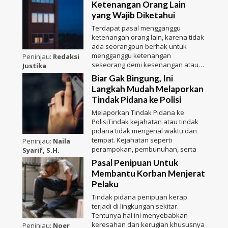
Ketenangan Orang Lain
yang Wajib Diketahui
Terdapat pasal mengganggu
ketenangan orang lain, karena tidak
ada seorangpun berhak untuk
mengganggu ketenangan
Peninjau:
Redaksi
seseorang demi kesenangan atau
Justika
kepenti
Biar Gak Bingung, Ini
Langkah Mudah Melaporkan
Tindak Pidana ke Polisi
Melaporkan Tindak Pidana ke
PolisiTindak kejahatan atau tindak
pidana tidak mengenal waktu dan
tempat. Kejahatan seperti
Peninjau:
Naila
perampokan, pembunuhan, serta
Syarif, S.H.
Pasal Penipuan Untuk
Membantu Korban Menjerat
Pelaku
Tindak pidana penipuan kerap
terjadi di lingkungan sekitar.
Tentunya hal ini menyebabkan
keresahan dan kerugian khususnya
Peninjau:
Noer