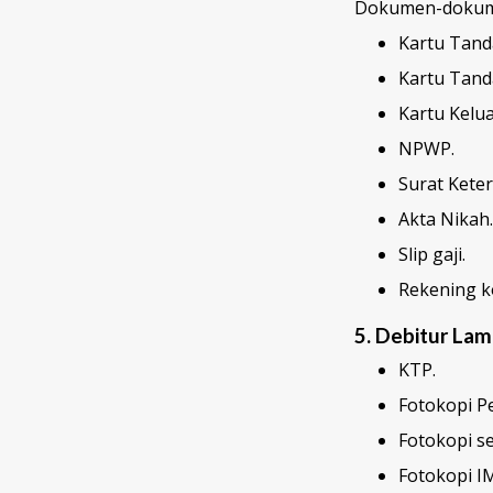
Dokumen-dokume
Kartu Tand
Kartu Tand
Kartu Kelua
NPWP.
Surat Kete
Akta Nikah.
Slip gaji.
Rekening ko
5. Debitur La
KTP.
Fotokopi Pe
Fotokopi se
Fotokopi I