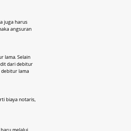
da juga harus
maka angsuran
r lama. Selain
it dari debitur
 debitur lama
ti biaya notaris,
 baru melalui