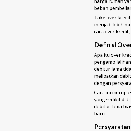
harga rumah yan
beban pembelian 
Take over kredit
menjadi lebih m
cara over kredit,
Definisi Ove
Apa itu over kre
pengambilalihan 
debitur lama tid
melibatkan debit
dengan persyara
Cara ini merupa
yang sedikit di
debitur lama bi
baru.
Persyaratan