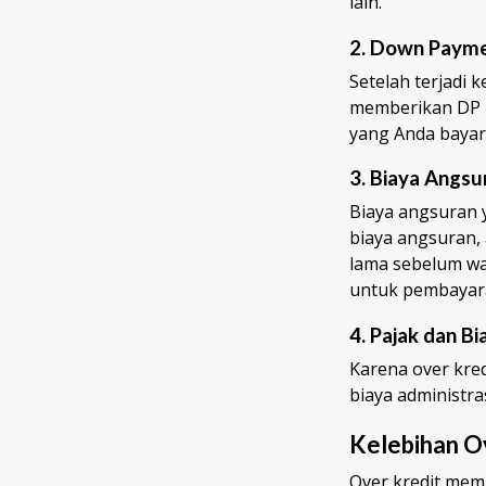
lain.
2. Down Payme
Setelah terjadi 
memberikan DP k
yang Anda bayar
3. Biaya Angsu
Biaya angsuran y
biaya angsuran, 
lama sebelum wa
untuk pembayaran
4. Pajak dan Bi
Karena over kred
biaya administras
Kelebihan O
Over kredit mem