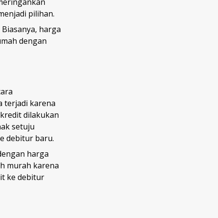
 meringankan
enjadi pilihan.
. Biasanya, harga
 rumah dengan
cara
a terjadi karena
kredit dilakukan
hak setuju
 debitur baru.
 dengan harga
bih murah karena
t ke debitur