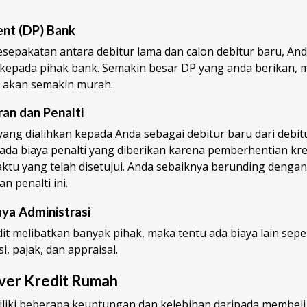
nt (DP) Bank
kesepakatan antara debitur lama dan calon debitur baru, An
epada pihak bank. Semakin besar DP yang anda berikan, 
 akan semakin murah.
ran dan Penalti
ang dialihkan kepada Anda sebagai debitur baru dari debitu
ada biaya penalti yang diberikan karena pemberhentian kred
ktu yang telah disetujui. Anda sebaiknya berunding dengan
 penalti ini.
aya Administrasi
it melibatkan banyak pihak, maka tentu ada biaya lain seper
i, pajak, dan appraisal.
ver Kredit Rumah
iliki beberapa keuntungan dan kelebihan daripada membeli