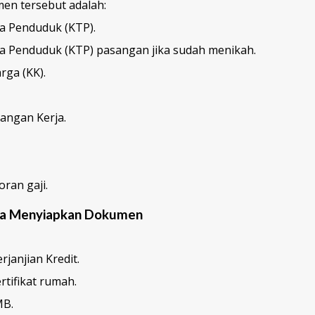
n tersebut adalah:
a Penduduk (KTP).
a Penduduk (KTP) pasangan jika sudah menikah.
rga (KK).
rangan Kerja.
ran gaji.
ma Menyiapkan Dokumen
rjanjian Kredit.
rtifikat rumah.
MB.