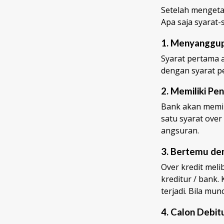
Setelah mengetah
Apa saja syarat-
1. Menyanggup
Syarat pertama a
dengan syarat pe
2. Memiliki Pe
Bank akan memin
satu syarat ove
angsuran.
3. Bertemu de
Over kredit meli
kreditur / bank.
terjadi. Bila mu
4. Calon Debi