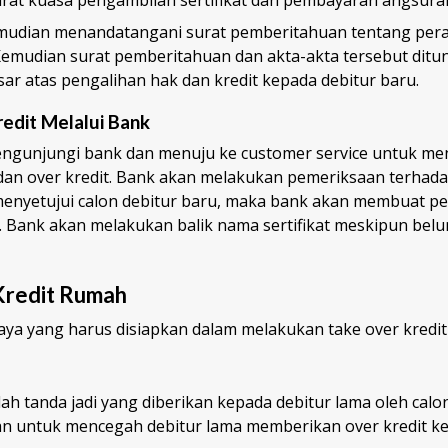
surat kuasa pengambilan sertifikat dan pembayaran angsura
mudian menandatangani surat pemberitahuan tentang pera
emudian surat pemberitahuan dan akta-akta tersebut ditu
ar atas pengalihan hak dan kredit kepada debitur baru.
redit Melalui Bank
engunjungi bank dan menuju ke customer service untuk m
dan over kredit. Bank akan melakukan pemeriksaan terhada
menyetujui calon debitur baru, maka bank akan membuat pe
. Bank akan melakukan balik nama sertifikat meskipun belu
Kredit Rumah
aya yang harus disiapkan dalam melakukan take over kredi
ah tanda jadi yang diberikan kepada debitur lama oleh calon
kan untuk mencegah debitur lama memberikan over kredit ke