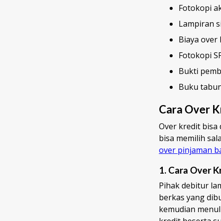
Fotokopi a
Lampiran s
Biaya over 
Fotokopi S
Bukti pemb
Buku tabu
Cara Over K
Over kredit bisa
bisa memilih sal
over pinjaman b
1. Cara Over K
Pihak debitur l
berkas yang dib
kemudian menuli