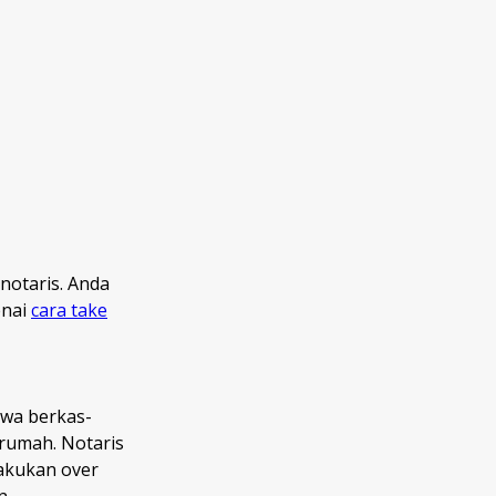
 notaris. Anda
enai
cara take
awa berkas-
rumah. Notaris
lakukan over