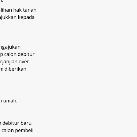
n.
lihan hak tanah
njukkan kepada
engajukan
p calon debitur
rjanjian over
m diberikan
t rumah.
 debitur baru.
 calon pembeli