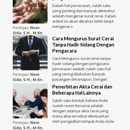
Dalam hal perceraian, salah satu
yang penting dan banyak diketahui
adalah mengenai surat cerai. Dalam
artikel ini akan dibahas lebih lanjut
mengenai s
Peninjau:
Noer
Sida, S.H., M.Kn.
Cara Mengurus Surat Cerai
Tanpa Hadir Sidang Dengan
Pengacara
Cara Mengurus surat cerai tanpa
hadir sidang dengan pengacara
perceraian adalah salah satu hal
yang sering dilakukan banyak
Peninjau:
Noer
pasangan dimanapun. Dengan
Sida, S.H., M.Kn.
Penerbitan Akta Cerai dan
Beberapa Hal Lainnya
Salah satu bentuk bahwa Anda
sudah resmi bercerai adalah
dengan adanya akta cerai yang
mana akta tersebut dikeluarkan
oleh pengadilan tempat Anda mela
Peninjau:
Noer
Sida, S.H., M.Kn.