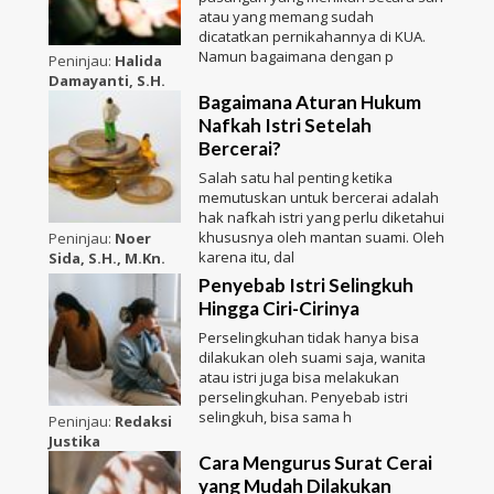
atau yang memang sudah
dicatatkan pernikahannya di KUA.
Namun bagaimana dengan p
Peninjau:
Halida
Damayanti, S.H.
Bagaimana Aturan Hukum
Nafkah Istri Setelah
Bercerai?
Salah satu hal penting ketika
memutuskan untuk bercerai adalah
hak nafkah istri yang perlu diketahui
khususnya oleh mantan suami. Oleh
Peninjau:
Noer
karena itu, dal
Sida, S.H., M.Kn.
Penyebab Istri Selingkuh
Hingga Ciri-Cirinya
Perselingkuhan tidak hanya bisa
dilakukan oleh suami saja, wanita
atau istri juga bisa melakukan
perselingkuhan. Penyebab istri
selingkuh, bisa sama h
Peninjau:
Redaksi
Justika
Cara Mengurus Surat Cerai
yang Mudah Dilakukan