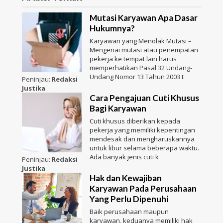
Mutasi Karyawan Apa Dasar
Hukumnya?
Karyawan yang Menolak Mutasi –
Mengenai mutasi atau penempatan
pekerja ke tempat lain harus
memperhatikan Pasal 32 Undang-
Undang Nomor 13 Tahun 2003 t
Peninjau:
Redaksi
Justika
Cara Pengajuan Cuti Khusus
Bagi Karyawan
Cuti khusus diberikan kepada
pekerja yang memiliki kepentingan
mendesak dan mengharuskannya
untuk libur selama beberapa waktu.
Ada banyak jenis cuti k
Peninjau:
Redaksi
Justika
Hak dan Kewajiban
Karyawan Pada Perusahaan
Yang Perlu Dipenuhi
Baik perusahaan maupun
karyawan, keduanya memiliki hak