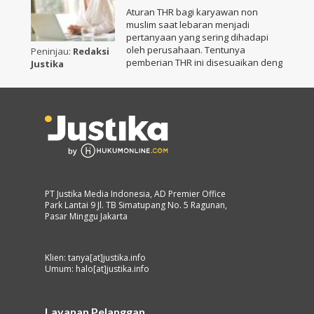
Aturan THR bagi karyawan non
muslim saat lebaran menjadi
pertanyaan yang sering dihadapi
oleh perusahaan. Tentunya
Peninjau:
Redaksi
pemberian THR ini disesuaikan deng
Justika
PT Justika Media Indonesia, AD Premier Office
Park Lantai 9 Jl. TB Simatupang No. 5 Ragunan,
Pasar Minggu Jakarta
Klien: tanya[at]justika.info
Umum: halo[at]justika.info
Layanan Pelanggan