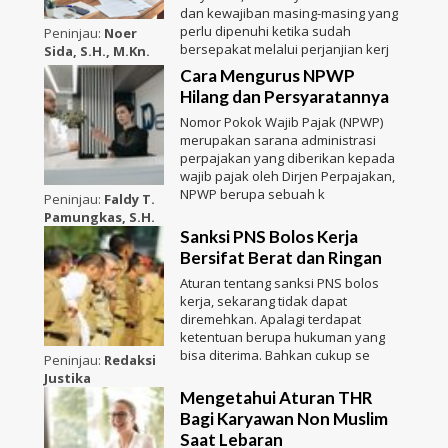
dan kewajiban masing-masing yang
perlu dipenuhi ketika sudah
Peninjau:
Noer
bersepakat melalui perjanjian kerj
Sida, S.H., M.Kn.
Cara Mengurus NPWP
Hilang dan Persyaratannya
Nomor Pokok Wajib Pajak (NPWP)
merupakan sarana administrasi
perpajakan yang diberikan kepada
wajib pajak oleh Dirjen Perpajakan,
NPWP berupa sebuah k
Peninjau:
Faldy T.
Pamungkas, S.H.
Sanksi PNS Bolos Kerja
Bersifat Berat dan Ringan
Aturan tentang sanksi PNS bolos
kerja, sekarang tidak dapat
diremehkan. Apalagi terdapat
ketentuan berupa hukuman yang
bisa diterima. Bahkan cukup se
Peninjau:
Redaksi
Justika
Mengetahui Aturan THR
Bagi Karyawan Non Muslim
Saat Lebaran