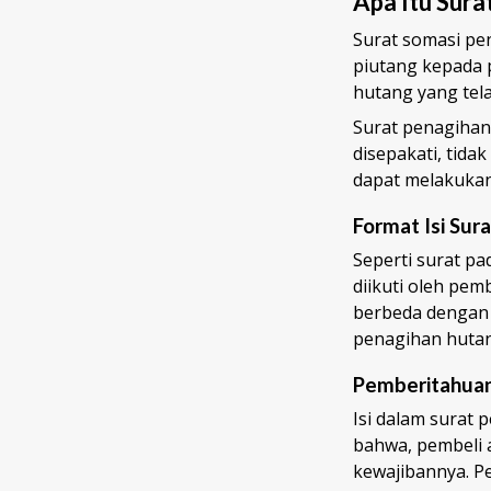
Apa Itu Sur
Surat somasi pe
piutang kepada
hutang yang tela
Surat penagihan
disepakati, tid
dapat melakukan
Format Isi Sur
Seperti surat p
diikuti oleh pem
berbeda dengan 
penagihan hutan
Pemberitahua
Isi dalam surat
bahwa, pembeli 
kewajibannya. P