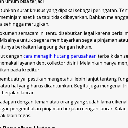
an umum bisa terjadi.
tuhkan surat khusus yang dipakai sebagai peringatan. Tent
meminjam aset kita tapi tidak dibayarkan. Bahkan melangga
a sehingga merugikan.
umen semacam ini tentu disebutkan legal karena berisi 
. Misalnya untuk segera membayarkan segala pinjaman atau
ntunya berkaitan langsung dengan hukum.
but dengan
cara menagih hutang perusahaan
terbaik dan se
 memakai layanan debt collector disini. Melainkan hanya me
ikan pada kreditur.
 membuatnya, pastikan mengetahui lebih lanjut tentang fun
 atau hal yang harus dicantumkan. Begitu juga mengenai tri
berjalan lancar.
rhadapan dengan teman atau orang yang sudah lama dikenal.
agar pengembalian pinjaman berjalan dengan lancar. Kalau 
k lebih tegas.