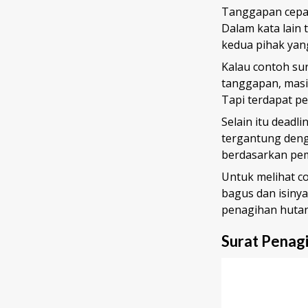
Tanggapan cepat
Dalam kata lain 
kedua pihak yang
Kalau
contoh su
tanggapan, masi
Tapi terdapat p
Selain itu deadl
tergantung denga
berdasarkan pem
Untuk melihat co
bagus dan isinya
penagihan hutan
Surat Penag