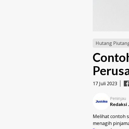
Hutang Piutan
Contoh
Perus
17 Juli 2023
Peninjau
Redaksi 
Melihat contoh 
menagih pinjaman