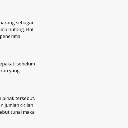
 barang sebagai
ima hutang. Hal
 penerima
sepakati sebelum
aran yang
 pihak tersebut.
 jumlah cicilan
sebut tunai maka