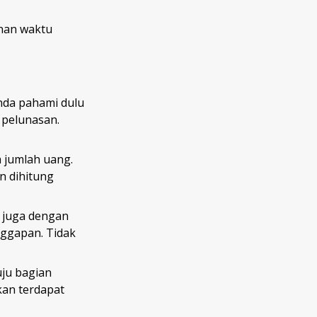
nan waktu
nda pahami dulu
n pelunasan.
h jumlah uang.
n dihitung
i juga dengan
nggapan. Tidak
uju bagian
kan terdapat