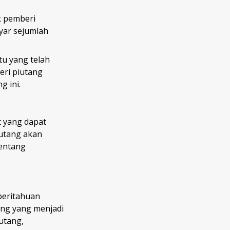
k pemberi
yar sejumlah
u yang telah
eri piutang
g ini.
t yang dapat
hutang akan
tentang
beritahuan
ng yang menjadi
utang,