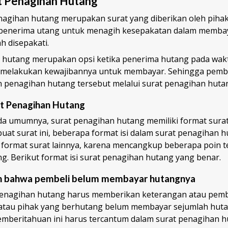
at Penagihan Hutang
nagihan hutang
merupakan surat yang diberikan oleh piha
 penerima utang untuk menagih kesepakatan dalam memba
h disepakati.
 hutang merupakan opsi ketika penerima hutang pada wakt
ak melakukan kewajibannya untuk membayar. Sehingga pemb
 penagihan hutang tersebut melalui surat penagihan hutan
at Penagihan Hutang
ada umumnya, surat penagihan hutang memiliki format sura
buat surat ini, beberapa format isi dalam surat penagihan 
format surat lainnya, karena mencangkup beberapa poin 
g. Berikut format isi surat penagihan hutang yang benar.
n bahwa pembeli belum membayar hutangnya
 penagihan hutang harus memberikan keterangan atau pem
atau pihak yang berhutang belum membayar sejumlah huta
emberitahuan ini harus tercantum dalam surat penagihan h