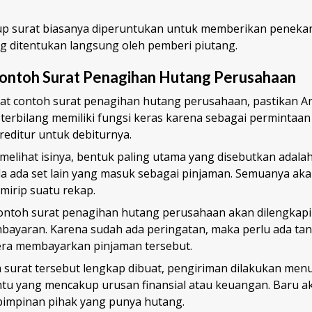
up surat biasanya diperuntukan untuk memberikan peneka
 ditentukan langsung oleh pemberi piutang.
Contoh Surat Penagihan Hutang Perusahaan
at
contoh surat penagihan hutang perusahaan, pastikan A
ni terbilang memiliki fungsi keras karena sebagai permintaa
editur untuk debiturnya.
 melihat isinya, bentuk paling utama yang disebutkan adala
a ada set lain yang masuk sebagai pinjaman. Semuanya aka
mirip suatu rekap.
 contoh surat penagihan hutang perusahaan
akan dilengkap
bayaran. Karena sudah ada peringatan, maka perlu ada ta
era membayarkan pinjaman tersebut.
h surat tersebut lengkap dibuat, pengiriman dilakukan men
entu yang mencakup urusan finansial atau keuangan. Baru a
pimpinan pihak yang punya hutang.