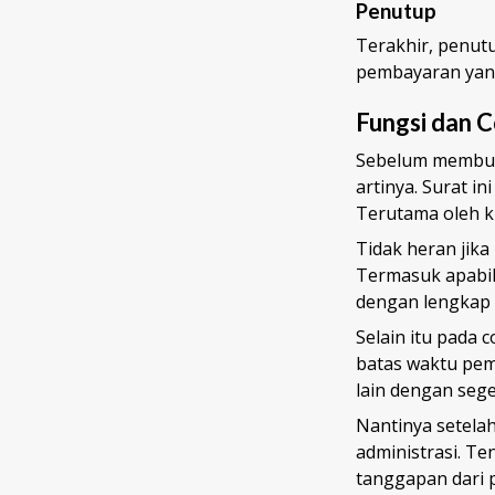
Penutup
Terakhir, penut
pembayaran yang
Fungsi dan 
Sebelum membu
artinya. Surat i
Terutama oleh kr
Tidak heran jika
Termasuk apabil
dengan lengkap 
Selain itu pada
batas waktu pem
lain dengan seg
Nantinya setela
administrasi. T
tanggapan dari 