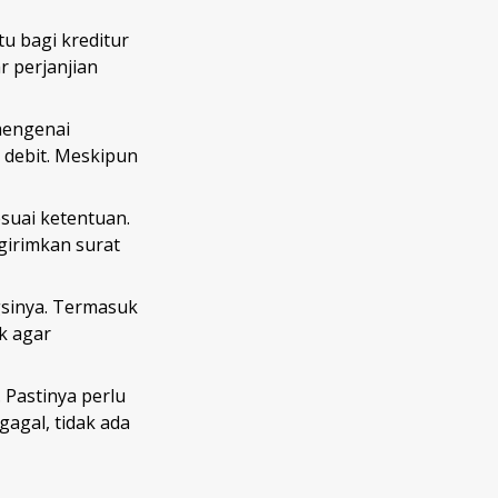
u bagi kreditur
r perjanjian
mengenai
 debit. Meskipun
suai ketentuan.
ngirimkan surat
gsinya. Termasuk
k agar
 Pastinya perlu
gagal, tidak ada