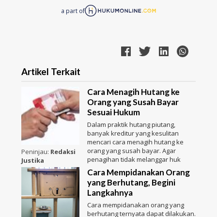
a part of
Artikel Terkait
Cara Menagih Hutang ke
Orang yang Susah Bayar
Sesuai Hukum
Dalam praktik hutang piutang,
banyak kreditur yang kesulitan
mencari cara menagih hutang ke
orang yang susah bayar. Agar
Peninjau:
Redaksi
penagihan tidak melanggar huk
Justika
Cara Mempidanakan Orang
yang Berhutang, Begini
Langkahnya
Cara mempidanakan orang yang
berhutang ternyata dapat dilakukan.