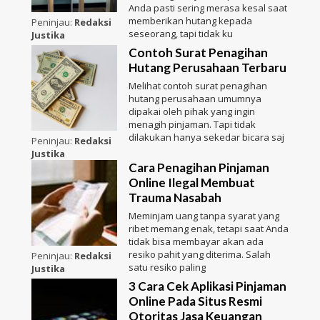
Anda pasti sering merasa kesal saat
memberikan hutang kepada
Peninjau:
Redaksi
seseorang, tapi tidak ku
Justika
Contoh Surat Penagihan
Hutang Perusahaan Terbaru
Melihat contoh surat penagihan
hutang perusahaan umumnya
dipakai oleh pihak yang ingin
menagih pinjaman. Tapi tidak
dilakukan hanya sekedar bicara saj
Peninjau:
Redaksi
Justika
Cara Penagihan Pinjaman
Online Ilegal Membuat
Trauma Nasabah
Meminjam uang tanpa syarat yang
ribet memang enak, tetapi saat Anda
tidak bisa membayar akan ada
resiko pahit yang diterima. Salah
Peninjau:
Redaksi
satu resiko paling
Justika
3 Cara Cek Aplikasi Pinjaman
Online Pada Situs Resmi
Otoritas Jasa Keuangan