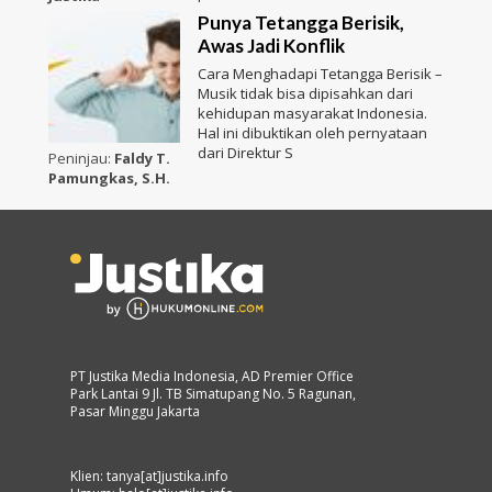
Punya Tetangga Berisik,
Awas Jadi Konflik
Cara Menghadapi Tetangga Berisik –
Musik tidak bisa dipisahkan dari
kehidupan masyarakat Indonesia.
Hal ini dibuktikan oleh pernyataan
dari Direktur S
Peninjau:
Faldy T.
Pamungkas, S.H.
PT Justika Media Indonesia, AD Premier Office
Park Lantai 9 Jl. TB Simatupang No. 5 Ragunan,
Pasar Minggu Jakarta
Klien: tanya[at]justika.info