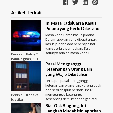
Artikel Terkait
Ini Masa Kadaluarsa Kasus
Pidana yang Perlu Diketahui
Masa kadaluarsa kasus pidana –
Dalam laporan yang dibuat untuk
kasus pidana ada beberapa hal
yang perlu diperhatikan. Salah
satunya adalah masa kadalu
Peninjau:
Faldy T.
Pamungkas, S.H.
Pasal Mengganggu
Ketenangan Orang Lain
yang Wajib Diketahui
Terdapat pasal mengganggu
ketenangan orang lain, karena tidak
ada seorangpun berhak untuk
mengganggu ketenangan
Peninjau:
Redaksi
seseorang demi kesenangan atau
Justika
kepenti
Biar Gak Bingung, Ini
Langkah Mudah Melaporkan