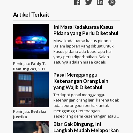
Artikel Terkait
Ini Masa Kadaluarsa Kasus
Pidana yang Perlu Diketahui
Masa kadaluarsa kasus pidana –
Dalam laporan yang dibuat untuk
kasus pidana ada beberapa hal
yang perlu diperhatikan. Salah
satunya adalah masa kadalu
Peninjau:
Faldy T.
Pamungkas, S.H.
Pasal Mengganggu
Ketenangan Orang Lain
yang Wajib Diketahui
Terdapat pasal mengganggu
ketenangan orang lain, karena tidak
ada seorangpun berhak untuk
mengganggu ketenangan
Peninjau:
Redaksi
seseorang demi kesenangan atau
Justika
kepenti
Biar Gak Bingung, Ini
Langkah Mudah Melaporkan