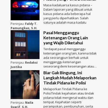
Masa kadaluarsa kasus pidana –
Dalam laporan yang dibuat untuk
kasus pidana ada beberapa hal
yang perlu diperhatikan. Salah
satunya adalah masa kadalu
Peninjau:
Faldy T.
Pamungkas, S.H.
Pasal Mengganggu
Ketenangan Orang Lain
yang Wajib Diketahui
Terdapat pasal mengganggu
ketenangan orang lain, karena tidak
ada seorangpun berhak untuk
mengganggu ketenangan
Peninjau:
Redaksi
seseorang demi kesenangan atau
Justika
kepenti
Biar Gak Bingung, Ini
Langkah Mudah Melaporkan
Tindak Pidana ke Polisi
Melaporkan Tindak Pidana ke
PolisiTindak kejahatan atau tindak
pidana tidak mengenal waktu dan
tempat. Kejahatan seperti
Peninjau:
Naila
perampokan, pembunuhan, serta
Syarif, S.H.