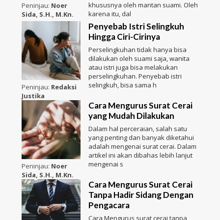
khususnya oleh mantan suami. Oleh
Peninjau:
Noer
karena itu, dal
Sida, S.H., M.Kn.
Penyebab Istri Selingkuh
Hingga Ciri-Cirinya
Perselingkuhan tidak hanya bisa
dilakukan oleh suami saja, wanita
atau istri juga bisa melakukan
perselingkuhan. Penyebab istri
selingkuh, bisa sama h
Peninjau:
Redaksi
Justika
Cara Mengurus Surat Cerai
yang Mudah Dilakukan
Dalam hal perceraian, salah satu
yang penting dan banyak diketahui
adalah mengenai surat cerai. Dalam
artikel ini akan dibahas lebih lanjut
mengenai s
Peninjau:
Noer
Sida, S.H., M.Kn.
Cara Mengurus Surat Cerai
Tanpa Hadir Sidang Dengan
Pengacara
Cara Mengurus surat cerai tanpa