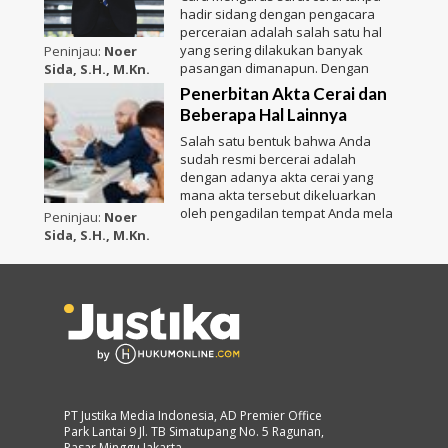
hadir sidang dengan pengacara
perceraian adalah salah satu hal
yang sering dilakukan banyak
Peninjau:
Noer
pasangan dimanapun. Dengan
Sida, S.H., M.Kn.
Penerbitan Akta Cerai dan
Beberapa Hal Lainnya
Salah satu bentuk bahwa Anda
sudah resmi bercerai adalah
dengan adanya akta cerai yang
mana akta tersebut dikeluarkan
oleh pengadilan tempat Anda mela
Peninjau:
Noer
Sida, S.H., M.Kn.
PT Justika Media Indonesia, AD Premier Office
Park Lantai 9 Jl. TB Simatupang No. 5 Ragunan,
Pasar Minggu Jakarta