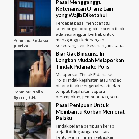
Pasal Mengganggu
Ketenangan Orang Lain
yang Wajib Diketahui
Terdapat pasal mengganggu
ketenangan orang lain, karena tidak
ada seorangpun berhak untuk
mengganggu ketenangan
Peninjau:
Redaksi
seseorang demi kesenangan atau
Justika
kepenti
Biar Gak Bingung, Ini
Langkah Mudah Melaporkan
Tindak Pidana ke Polisi
Melaporkan Tindak Pidana ke
PolisiTindak kejahatan atau tindak
pidana tidak mengenal waktu dan
tempat. Kejahatan seperti
Peninjau:
Naila
perampokan, pembunuhan, serta
Syarif, S.H.
Pasal Penipuan Untuk
Membantu Korban Menjerat
Pelaku
Tindak pidana penipuan kerap
terjadi di lingkungan sekitar.
Tentunya hal ini menyebabkan