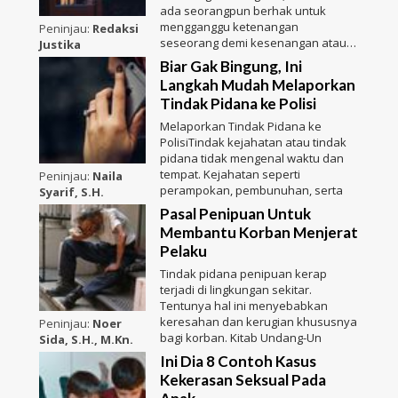
ada seorangpun berhak untuk
mengganggu ketenangan
Peninjau:
Redaksi
seseorang demi kesenangan atau
Justika
kepenti
Biar Gak Bingung, Ini
Langkah Mudah Melaporkan
Tindak Pidana ke Polisi
Melaporkan Tindak Pidana ke
PolisiTindak kejahatan atau tindak
pidana tidak mengenal waktu dan
tempat. Kejahatan seperti
Peninjau:
Naila
perampokan, pembunuhan, serta
Syarif, S.H.
Pasal Penipuan Untuk
Membantu Korban Menjerat
Pelaku
Tindak pidana penipuan kerap
terjadi di lingkungan sekitar.
Tentunya hal ini menyebabkan
keresahan dan kerugian khususnya
Peninjau:
Noer
bagi korban. Kitab Undang-Un
Sida, S.H., M.Kn.
Ini Dia 8 Contoh Kasus
Kekerasan Seksual Pada