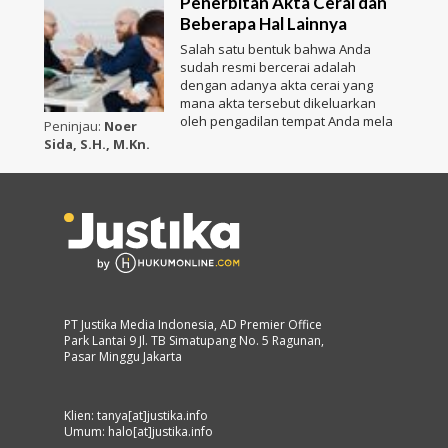
Penerbitan Akta Cerai dan
Beberapa Hal Lainnya
Salah satu bentuk bahwa Anda
sudah resmi bercerai adalah
dengan adanya akta cerai yang
mana akta tersebut dikeluarkan
oleh pengadilan tempat Anda mela
Peninjau:
Noer
Sida, S.H., M.Kn.
PT Justika Media Indonesia, AD Premier Office
Park Lantai 9 Jl. TB Simatupang No. 5 Ragunan,
Pasar Minggu Jakarta
Klien: tanya[at]justika.info
Umum: halo[at]justika.info