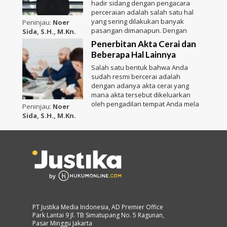
hadir sidang dengan pengacara
perceraian adalah salah satu hal
yang sering dilakukan banyak
Peninjau:
Noer
pasangan dimanapun. Dengan
Sida, S.H., M.Kn.
Penerbitan Akta Cerai dan
Beberapa Hal Lainnya
Salah satu bentuk bahwa Anda
sudah resmi bercerai adalah
dengan adanya akta cerai yang
mana akta tersebut dikeluarkan
oleh pengadilan tempat Anda mela
Peninjau:
Noer
Sida, S.H., M.Kn.
PT Justika Media Indonesia, AD Premier Office
Park Lantai 9 Jl. TB Simatupang No. 5 Ragunan,
Pasar Minggu Jakarta