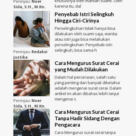
khususnya oleh mantan suami. Oleh
Peninjau:
Noer
karena itu, dal
Sida, S.H., M.Kn.
Penyebab Istri Selingkuh
Hingga Ciri-Cirinya
Perselingkuhan tidak hanya bisa
dilakukan oleh suami saja, wanita
atau istri juga bisa melakukan
perselingkuhan. Penyebab istri
selingkuh, bisa sama h
Peninjau:
Redaksi
Justika
Cara Mengurus Surat Cerai
yang Mudah Dilakukan
Dalam hal perceraian, salah satu
yang penting dan banyak diketahui
adalah mengenai surat cerai. Dalam
artikel ini akan dibahas lebih lanjut
mengenai s
Peninjau:
Noer
Sida, S.H., M.Kn.
Cara Mengurus Surat Cerai
Tanpa Hadir Sidang Dengan
Pengacara
Cara Mengurus surat cerai tanpa