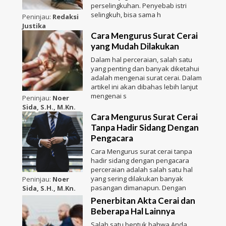
perselingkuhan. Penyebab istri
selingkuh, bisa sama h
Peninjau:
Redaksi
Justika
Cara Mengurus Surat Cerai
yang Mudah Dilakukan
Dalam hal perceraian, salah satu
yang penting dan banyak diketahui
adalah mengenai surat cerai. Dalam
artikel ini akan dibahas lebih lanjut
mengenai s
Peninjau:
Noer
Sida, S.H., M.Kn.
Cara Mengurus Surat Cerai
Tanpa Hadir Sidang Dengan
Pengacara
Cara Mengurus surat cerai tanpa
hadir sidang dengan pengacara
perceraian adalah salah satu hal
yang sering dilakukan banyak
Peninjau:
Noer
pasangan dimanapun. Dengan
Sida, S.H., M.Kn.
Penerbitan Akta Cerai dan
Beberapa Hal Lainnya
Salah satu bentuk bahwa Anda