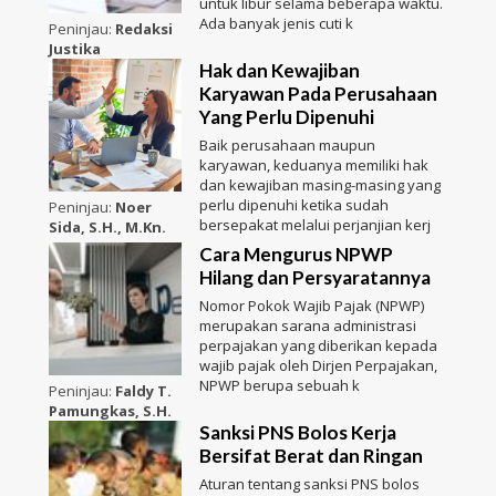
untuk libur selama beberapa waktu.
Ada banyak jenis cuti k
Peninjau:
Redaksi
Justika
Hak dan Kewajiban
Karyawan Pada Perusahaan
Yang Perlu Dipenuhi
Baik perusahaan maupun
karyawan, keduanya memiliki hak
dan kewajiban masing-masing yang
perlu dipenuhi ketika sudah
Peninjau:
Noer
bersepakat melalui perjanjian kerj
Sida, S.H., M.Kn.
Cara Mengurus NPWP
Hilang dan Persyaratannya
Nomor Pokok Wajib Pajak (NPWP)
merupakan sarana administrasi
perpajakan yang diberikan kepada
wajib pajak oleh Dirjen Perpajakan,
NPWP berupa sebuah k
Peninjau:
Faldy T.
Pamungkas, S.H.
Sanksi PNS Bolos Kerja
Bersifat Berat dan Ringan
Aturan tentang sanksi PNS bolos