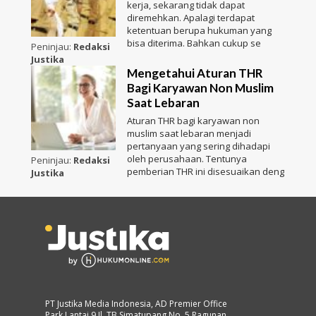
kerja, sekarang tidak dapat
diremehkan. Apalagi terdapat
ketentuan berupa hukuman yang
bisa diterima. Bahkan cukup se
Peninjau:
Redaksi
Justika
Mengetahui Aturan THR
Bagi Karyawan Non Muslim
Saat Lebaran
Aturan THR bagi karyawan non
muslim saat lebaran menjadi
pertanyaan yang sering dihadapi
oleh perusahaan. Tentunya
Peninjau:
Redaksi
pemberian THR ini disesuaikan deng
Justika
PT Justika Media Indonesia, AD Premier Office
Park Lantai 9 Jl. TB Simatupang No. 5 Ragunan,