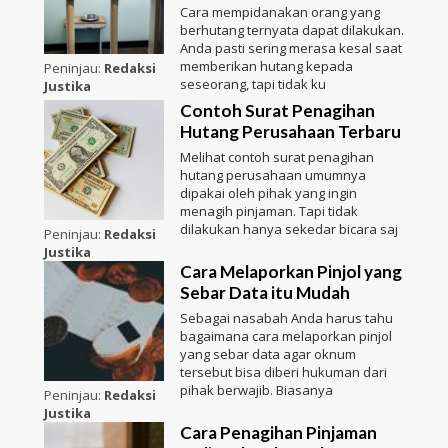
Cara mempidanakan orang yang
berhutang ternyata dapat dilakukan.
Anda pasti sering merasa kesal saat
memberikan hutang kepada
Peninjau:
Redaksi
seseorang, tapi tidak ku
Justika
Contoh Surat Penagihan
Hutang Perusahaan Terbaru
Melihat contoh surat penagihan
hutang perusahaan umumnya
dipakai oleh pihak yang ingin
menagih pinjaman. Tapi tidak
dilakukan hanya sekedar bicara saj
Peninjau:
Redaksi
Justika
Cara Melaporkan Pinjol yang
Sebar Data itu Mudah
Sebagai nasabah Anda harus tahu
bagaimana cara melaporkan pinjol
yang sebar data agar oknum
tersebut bisa diberi hukuman dari
pihak berwajib. Biasanya
Peninjau:
Redaksi
Justika
Cara Penagihan Pinjaman