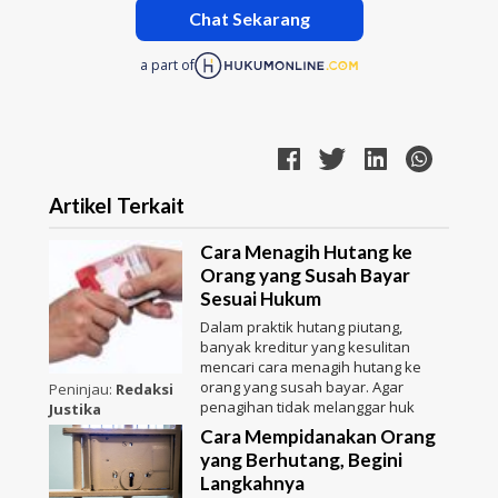
Chat Sekarang
a part of
Artikel Terkait
Cara Menagih Hutang ke
Orang yang Susah Bayar
Sesuai Hukum
Dalam praktik hutang piutang,
banyak kreditur yang kesulitan
mencari cara menagih hutang ke
orang yang susah bayar. Agar
Peninjau:
Redaksi
penagihan tidak melanggar huk
Justika
Cara Mempidanakan Orang
yang Berhutang, Begini
Langkahnya