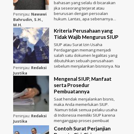
bahasan yang selalu di bicarakan
jika seseorang terjerat atau
berurusan dengan persoalan
Peninjau:
Nawawi
hukum. Lantas, apa sebenarnya
Bahrudin, S.H.,
sura
M.H.
Kriteria Perusahaan yang
Tidak Wajib Mengurus SIUP
SIUP atau Surat Izin Usaha
Perdagangan memang menjadi
salah satu dokumen legalitas yang
dibutuhkan sebuah perusahaan
sebelum menjalankan bisnisnya. Na
Peninjau:
Redaksi
Justika
Mengenal SIUP, Manfaat
serta Prosedur
Pembuatannya
Saat hendak menjalankan bisnis,
maka Anda memerlukan SIUP.
Namun tidak semua pelaku usaha
di Indonesia memiliki SIUP karena
Peninjau:
Redaksi
menganggap proses pembuat
Justika
Contoh Surat Perjanjian