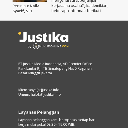
mengenai surat perjanjian
kerjasama usaha? Jika demikian,
Peninjau:
Naila
beberapa informasi berikut i
Syarif, S.H.
PT Justika Media Indonesia, AD Premier Office
Park Lantai 9 Jl. TB Simatupang No. 5 Ragunan,
Pasar Minggu Jakarta
Klien: tanya[at]justika.info
Umum: halo[at]justika.info
Layanan Pelanggan
Layanan pelanggan kami beroperasi setiap hari
kerja mulai pukul 08.30 - 19.00 WIB.