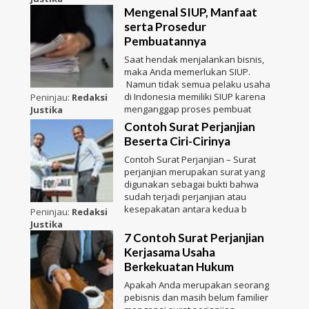
Mengenal SIUP, Manfaat
serta Prosedur
Pembuatannya
Saat hendak menjalankan bisnis,
maka Anda memerlukan SIUP.
Namun tidak semua pelaku usaha
di Indonesia memiliki SIUP karena
Peninjau:
Redaksi
menganggap proses pembuat
Justika
Contoh Surat Perjanjian
Beserta Ciri-Cirinya
Contoh Surat Perjanjian – Surat
perjanjian merupakan surat yang
digunakan sebagai bukti bahwa
sudah terjadi perjanjian atau
kesepakatan antara kedua b
Peninjau:
Redaksi
Justika
7 Contoh Surat Perjanjian
Kerjasama Usaha
Berkekuatan Hukum
Apakah Anda merupakan seorang
pebisnis dan masih belum familier