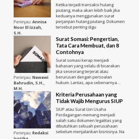
Ketika terjadi transaksi hutang
piutang, maka akan lebih baik jika
keduanya menggunakan surat
perjanjian hutang piutang. Dokumen
Peninjau:
Annisa
tersebut penting digu
Noor El Izzah,
S.H.
Surat Somasi: Pengertian,
Tata Cara Membuat, dan 8
Contohnya
Surat somasi kerap menjadi
bahasan yang selalu di bicarakan
jika seseorang terjerat atau
berurusan dengan persoalan
Peninjau:
Nawawi
hukum. Lantas, apa sebenarnya
Bahrudin, S.H.,
sura
M.H.
Kriteria Perusahaan yang
Tidak Wajib Mengurus SIUP
SIUP atau Surat Izin Usaha
Perdagangan memang menjadi
salah satu dokumen legalitas yang
dibutuhkan sebuah perusahaan
sebelum menjalankan bisnisnya. Na
Peninjau:
Redaksi
Justika