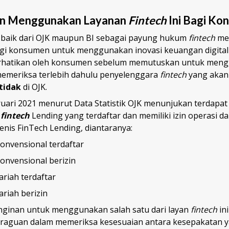
n Menggunakan Layanan
Fintech
Ini Bagi Ko
 baik dari OJK maupun BI sebagai payung hukum
fintech
men
gi konsumen untuk menggunakan inovasi keuangan digital i
rhatikan oleh konsumen sebelum memutuskan untuk mengg
emeriksa terlebih dahulu penyelenggara
fintech
yang akan 
 tidak
di OJK.
bruari 2021 menurut Data Statistik OJK menunjukan terdapa
a
fintech
Lending yang terdaftar dan memiliki izin operasi da
jenis FinTech Lending, diantaranya:
konvensional terdaftar
konvensional berizin
yariah terdaftar
ariah berizin
inginan untuk menggunakan salah satu dari layan
fintech
in
-raguan dalam memeriksa kesesuaian antara kesepakatan y