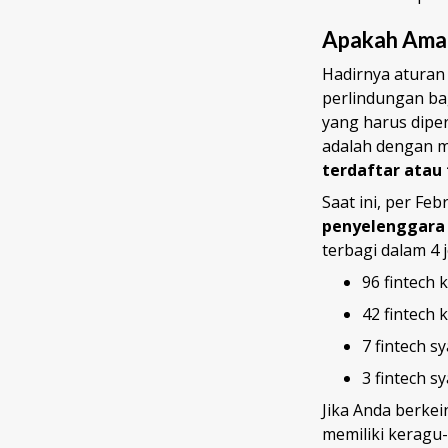
Apakah Ama
Hadirnya aturan
perlindungan ba
yang harus dipe
adalah dengan m
terdaftar atau
Saat ini, per Fe
penyelenggar
terbagi dalam 4 
96 fintech 
42 fintech 
7 fintech s
3 fintech sy
Jika Anda berke
memiliki keragu