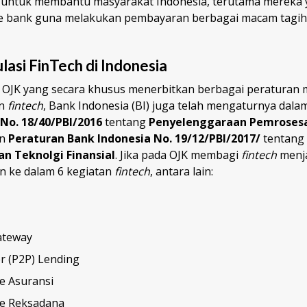
untuk membantu masyarakat Indonesia, terutama mereka 
ke bank guna melakukan pembayaran berbagai macam tagih
lasi FinTech di Indonesia
ain OJK yang secara khusus menerbitkan berbagai peraturan
an
fintech
, Bank Indonesia (BI) juga telah mengaturnya dal
 No. 18/40/PBI/2016
tentang
Penyelenggaraan Pemrosesa
an
Peraturan Bank Indonesia No. 19/12/PBI/2017/
tentang
n Teknolgi Finansial
. Jika pada OJK membagi
fintech
menja
 ke dalam 6 kegiatan
fintech
, antara lain:
ateway
r (P2P) Lending
e Asuransi
e Reksadana