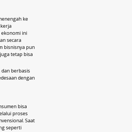
 menengah ke
kerja
 ekonomi ini
an secara
m bisnisnya pun
juga tetap bisa
 dan berbasis
edesaan dengan
onsumen bisa
alui proses
nvensional. Saat
g seperti