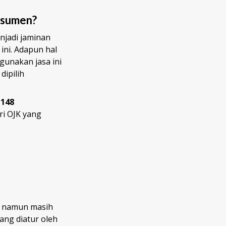
nsumen?
jadi jaminan
ni. Adapun hal
unakan jasa ini
dipilih
t
148
ri OJK yang
i namun masih
ang diatur oleh