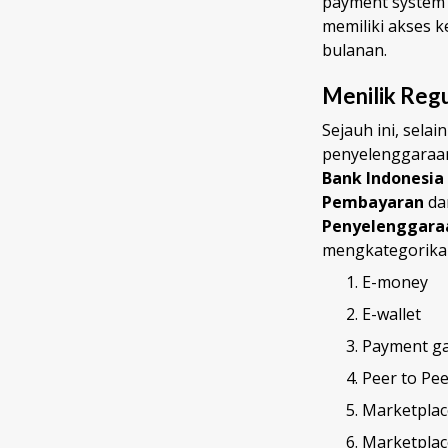
payment system 
memiliki akses 
bulanan.
Menilik Regu
Sejauh ini, sel
penyelenggara
Bank Indonesia
Pembayaran
d
Penyelenggaraa
mengkategorikan
E-money
E-wallet
Payment g
Peer to Pee
Marketplac
Marketplac