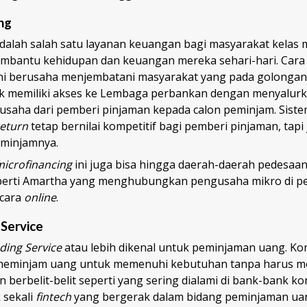
ng
dalah salah satu layanan keuangan bagi masyarakat kelas
bantu kehidupan dan keuangan mereka sehari-hari. Cara 
ni berusaha menjembatani masyarakat yang pada golongan
k memiliki akses ke Lembaga perbankan dengan menyalurk
usaha dari pemberi pinjaman kepada calon peminjam. Siste
return
tetap bernilai kompetitif bagi pemberi pinjaman, tapi 
eminjamnya.
microfinancing
ini juga bisa hingga daerah-daerah pedesaan
eperti Amartha yang menghubungkan pengusaha mikro di p
ecara
online
.
 Service
ding Service
atau lebih dikenal untuk peminjaman uang. K
eminjam uang untuk memenuhi kebutuhan tanpa harus mel
 berbelit-belit seperti yang sering dialami di bank-bank ko
 sekali
fintech
yang bergerak dalam bidang peminjaman uan