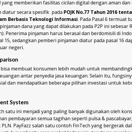
il yang memberikan fasilitas cicilan digital dengan aman da
 diatur secara spesifik pada
POJK No.77 Tahun 2016 tent
m Berbasis Teknologi Informasi
. Pada Pasal 6 termuat
pinjaman dana yang dapat dilakukan pada P2P ini sebesar R
ah). Penerima pinjaman harus berasal dan berdomisili di Ind
l 15, sedangkan pemberi pinjaman diatur pada pasal 16 dap
uar negeri.
parison
h bisa membuat konsumen lebih mudah untuk membandingk
uangan antar penyedia jasa keuangan. Selain itu, fungsiny
sial dan mendapatkan beberapa pilihan investasi untuk ke
ment System
h satu ini menjadi yang paling banyak digunakan oleh ko
nan pembayaran semua tagihan seperti pulsa & pascabayar, 
ik PLN. PayFazz salah satu contoh FinTech yang bergerak dal