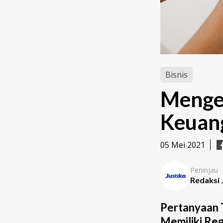
Bisnis
Mengen
Keuang
05 Mei 2021
Peninjau
Redaksi 
Pertanyaan
Memiliki Reg