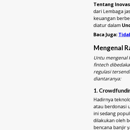
Tentang Inovas
dari Lembaga jas
keuangan berben
diatur dalam
Und
Baca Juga:
Tida
Mengenal 
Untu mengenal Fi
fintech dibedak
regulasi tersend
diantaranya:
1.
Crowdfundi
Hadirnya teknol
atau berdonasi 
ini sedang popul
dilakukan oleh 
bencana banjir 