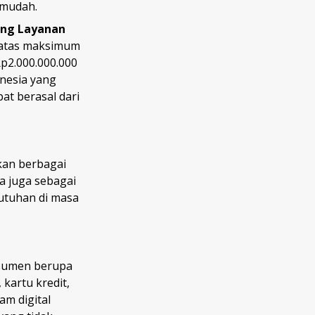
n mudah.
ang Layanan
 batas maksimum
p2.000.000.000
onesia yang
at berasal dari
an berbagai
a juga sebagai
butuhan di masa
nsumen berupa
kartu kredit,
am digital