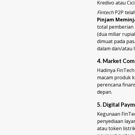
Kredivo atau Cic
Fintech
P2P telah
Pinjam Meminja
total pemberian 
(dua miliar rupi
dimuat pada pasa
dalam dan/atau l
4.
Market Com
Hadinya FinTec
macam produk ke
perencana finan
depan.
5.
Digital Pay
Kegunaan FinTec
penyediaan laya
atau token listr