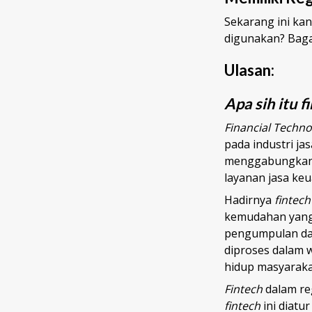
Sekarang ini kan
digunakan? Baga
Ulasan:
Apa sih itu f
Financial Techn
pada industri j
menggabungkan 
layanan jasa ke
Hadirnya
fintech
kemudahan yang 
pengumpulan dan
diproses dalam w
hidup masyaraka
Fintech
dalam reg
fintech
ini diatu