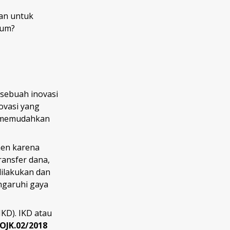
man untuk
kum?
 sebuah inovasi
ovasi yang
 memudahkan
men karena
ansfer dana,
ilakukan dan
ngaruhi gaya
IKD). IKD atau
OJK.02/2018