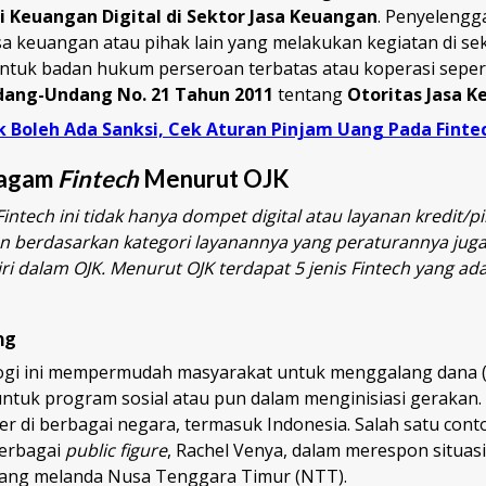
i Keuangan Digital di Sektor Jasa Keuangan
. Penyelengga
a keuangan atau pihak lain yang melakukan kegiatan di sek
tuk badan hukum perseroan terbatas atau koperasi sepert
ang-Undang No. 21 Tahun 2011
tentang
Otoritas Jasa 
k Boleh Ada Sanksi, Cek Aturan Pinjam Uang Pada Fintec
Ragam
Fintech
Menurut OJK
ntech ini tidak hanya dompet digital atau layanan kredit/pi
an berdasarkan kategori layanannya yang peraturannya juga
iri dalam OJK. Menurut OJK terdapat 5 jenis Fintech yang ada
ng
ogi ini mempermudah masyarakat untuk menggalang dana 
untuk program sosial atau pun dalam menginisiasi gerakan.
er di berbagai negara, termasuk Indonesia. Salah satu con
berbagai
public figure
, Rachel Venya, dalam merespon situasi
yang melanda Nusa Tenggara Timur (NTT).