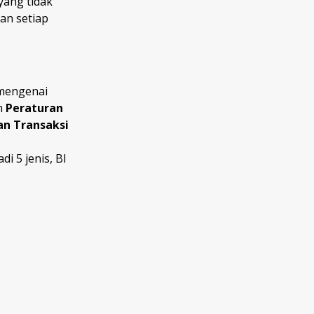
yang tidak
an setiap
 mengenai
am
Peraturan
n Transaksi
di 5 jenis, BI