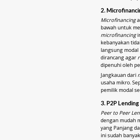
2.
Microfinanci
Microfinancing
a
bawah untuk mem
microfinancing
i
kebanyakan tida
langsung modal 
dirancang agar
dipenuhi oleh p
Jangkauan dari
usaha mikro. S
pemilik modal s
3.
P2P Lending
Peer to Peer Len
dengan mudah m
yang Panjang dan
ini sudah banyak