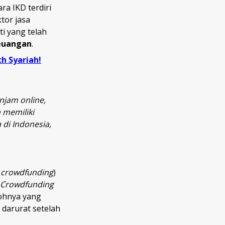
ra IKD terdiri
tor jasa
i yang telah
Keuangan
.
h Syariah!
njam online,
 memiliki
 di Indonesia,
(
crowdfunding
)
Crowdfunding
tohnya yang
 darurat setelah