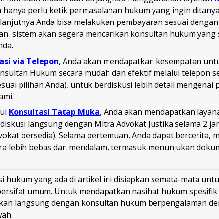
nda hanya perlu ketik permasalahan hukum yang ingin ditan
elanjutnya Anda bisa melakukan pembayaran sesuai dengan 
ian sistem akan segera mencarikan konsultan hukum yang 
nda.
asi via Telepon
, Anda akan mendapatkan kesempatan untu
nsultan Hukum secara mudah dan efektif melalui telepon s
esuai pilihan Anda), untuk berdiskusi lebih detail mengena
ami.
lui
Konsultasi Tatap Muka
, Anda akan mendapatkan layan
iskusi langsung dengan Mitra Advokat Justika selama 2 jam
dvokat bersedia). Selama pertemuan, Anda dapat bercerita,
ara lebih bebas dan mendalam, termasuk menunjukan dok
i hukum yang ada di artikel ini disiapkan semata-mata untu
bersifat umum. Untuk mendapatkan nasihat hukum spesifik
ikan langsung dengan konsultan hukum berpengalaman den
wah.