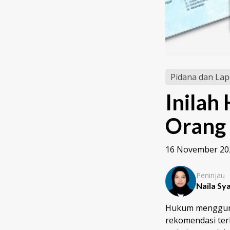
Pidana dan Lap
Inila
Orang 
16 November 20
Peninjau
Naila Sya
Hukum menggunak
rekomendasi ter