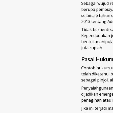
Sebagai wujud r
berupa pembiaya
selama 6 tahun 
2013 tentang Ad
Tidak berhenti s
Kependudukan j
bentuk manipula
juta rupiah.
Pasal Hukum
Contoh hukum un
telah diketahui 
sebagai pinjol, 
Penyalahgunaan d
dijadikan emerg
penagihan atau 
Jika ini terjadi