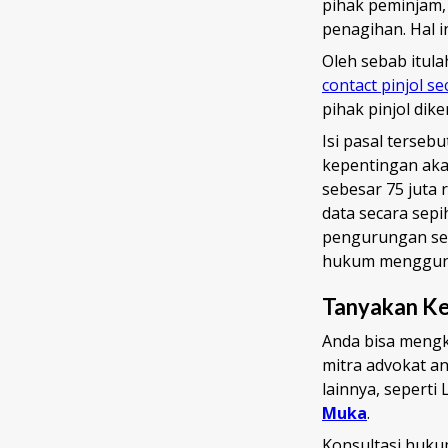
pihak peminjam,
penagihan. Hal 
Oleh sebab itul
contact pinjol s
pihak pinjol di
Isi pasal terseb
kepentingan aka
sebesar 75 juta 
data secara sep
pengurungan sel
hukum mengguna
Tanyakan Ke
Anda bisa mengk
mitra advokat an
lainnya, seperti
Muka
.
Konsultasi huku