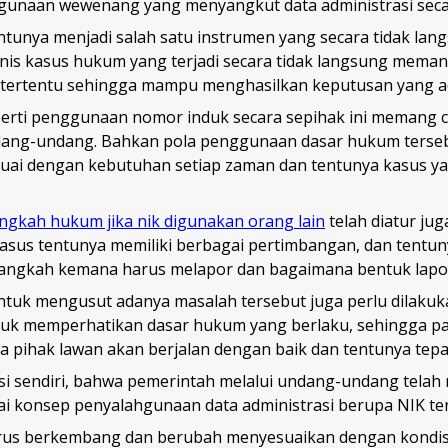
hgunaan wewenang yang menyangkut data administrasi sec
tunya menjadi salah satu instrumen yang secara tidak lang
 jenis kasus hukum yang terjadi secara tidak langsung me
tertentu sehingga mampu menghasilkan keputusan yang ad
erti penggunaan nomor induk secara sepihak ini memang c
dang-undang. Bahkan pola penggunaan dasar hukum terseb
ai dengan kebutuhan setiap zaman dan tentunya kasus yan
angkah hukum jika nik digunakan orang lain
telah diatur ju
kasus tentunya memiliki berbagai pertimbangan, dan tentun
 langkah kemana harus melapor dan bagaimana bentuk lapo
uk mengusut adanya masalah tersebut juga perlu dilakukan 
tuk memperhatikan dasar hukum yang berlaku, sehingga pa
a pihak lawan akan berjalan dengan baik dan tentunya tepa
si sendiri, bahwa pemerintah melalui undang-undang telah
i konsep penyalahgunaan data administrasi berupa NIK te
rus berkembang dan berubah menyesuaikan dengan kondis