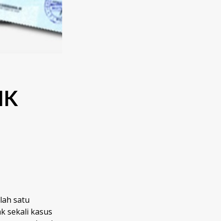
IK
lah satu
k sekali kasus