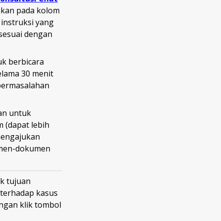
yakan pada kolom
instruksi yang
sesuai dengan
k berbicara
elama 30 menit
i permasalahan
an untuk
 (dapat lebih
 mengajukan
umen-dokumen
k tujuan
 terhadap kasus
gan klik tombol