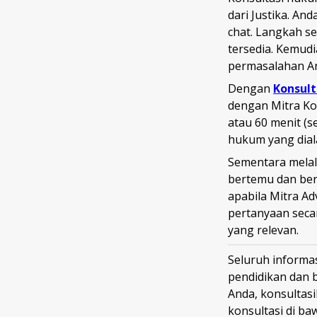
dari Justika. A
chat. Langkah s
tersedia. Kemud
permasalahan A
Dengan
Konsult
dengan Mitra Ko
atau 60 menit (s
hukum yang dial
Sementara mela
bertemu dan berd
apabila Mitra A
pertanyaan sec
yang relevan.
Seluruh informas
pendidikan dan 
Anda, konsultas
konsultasi di ba