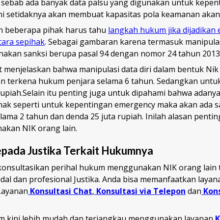
 sebab ada banyak data palsu yang digunakan untuk kepen
ini setidaknya akan membuat kapasitas pola keamanan akan 
ah beberapa pihak harus tahu
langkah hukum jika dijadikan
ecara sepihak
. Sebagai gambaran karena termasuk manipula
kenakan sanksi berupa pasal 94 dengan nomor 24 tahun 2013
ut menjelaskan bahwa manipulasi data diri dalam bentuk Nik
n terkena hukum penjara selama 6 tahun. Sedangkan untuk
rupiah.Selain itu penting juga untuk dipahami bahwa adanya
ihak seperti untuk kepentingan emergency maka akan ada s
ama 2 tahun dan denda 25 juta rupiah. Inilah alasan pent
kan NIK orang lain.
pada Justika Terkait Hukumnya
onsultasikan perihal hukum menggunakan NIK orang lain 
dal dan profesional Justika. Anda bisa memanfaatkan laya
 Layanan
Konsultasi Chat
,
Konsultasi via Telepon
dan
Kon
m kini lebih mudah dan terjangkau menggunakan layanan
K