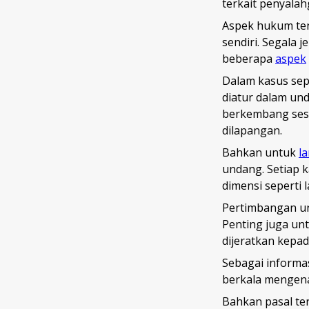
terkait penyala
Aspek hukum ten
sendiri. Segala
beberapa
aspek
Dalam kasus sep
diatur dalam un
berkembang sesu
dilapangan.
Bahkan untuk
l
undang. Setiap 
dimensi seperti
Pertimbangan unt
Penting juga un
dijeratkan kepad
Sebagai informa
berkala mengena
Bahkan pasal te