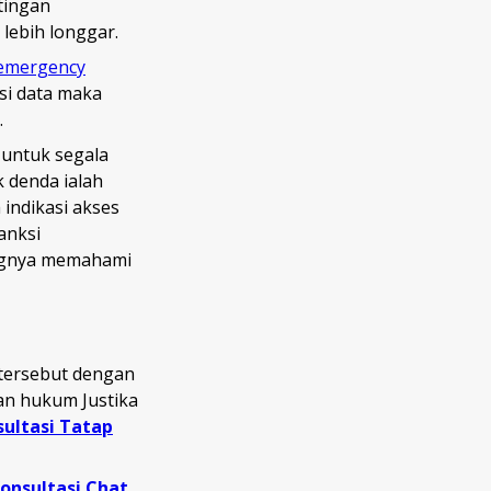
tingan
lebih longgar.
 emergency
si data maka
.
 untuk segala
 denda ialah
 indikasi akses
anksi
ingnya memahami
tersebut dengan
nan hukum Justika
sultasi Tatap
onsultasi Chat