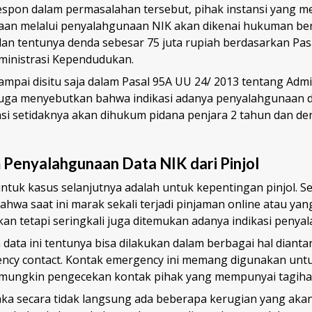
espon dalam permasalahan tersebut, pihak instansi yang me
an melalui penyalahgunaan NIK akan dikenai hukuman be
dan tentunya denda sebesar 75 juta rupiah berdasarkan Pas
ministrasi Kependudukan.
ampai disitu saja dalam Pasal 95A UU 24/ 2013 tentang Admi
uga menyebutkan bahwa indikasi adanya penyalahgunaan d
si setidaknya akan dihukum pidana penjara 2 tahun dan de
 Penyalahgunaan Data NIK dari Pinjol
tuk kasus selanjutnya adalah untuk kepentingan pinjol. 
bahwa saat ini marak sekali terjadi pinjaman online atau yang
akan tetapi seringkali juga ditemukan adanya indikasi penya
ata ini tentunya bisa dilakukan dalam berbagai hal dianta
ency contact. Kontak emergency ini memang digunakan un
mungkin pengecekan kontak pihak yang mempunyai tagiha
 maka secara tidak langsung ada beberapa kerugian yang akan