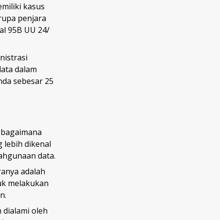
miliki kasus
rupa penjara
al 95B UU 24/
nistrasi
ata dalam
nda sebesar 25
Sebagaimana
 lebih dikenal
lahgunaan data.
ranya adalah
tuk melakukan
n.
 dialami oleh