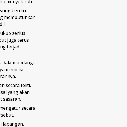
ara menyeluruh.
sung berdiri
mang membutuhkan
il.
ukup serius
ut juga terus
g terjadi
ga dalam undang-
ya memiliki
rannya.
secara teliti.
sal yang akan
t sasaran.
 mengatur secara
rsebut.
i lapangan.