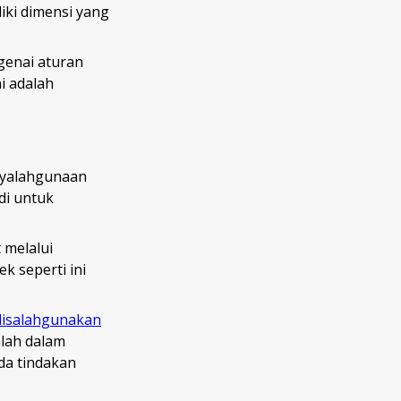
iki dimensi yang
genai aturan
i adalah
nyalahgunaan
di untuk
 melalui
k seperti ini
disalahgunakan
alah dalam
da tindakan