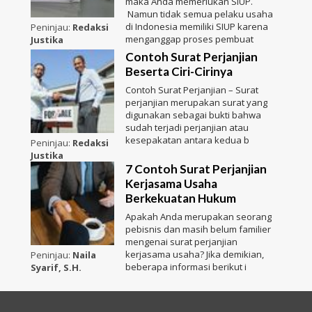
maka Anda memerlukan SIUP.
Namun tidak semua pelaku usaha
di Indonesia memiliki SIUP karena
Peninjau:
Redaksi
menganggap proses pembuat
Justika
Contoh Surat Perjanjian
Beserta Ciri-Cirinya
Contoh Surat Perjanjian – Surat
perjanjian merupakan surat yang
digunakan sebagai bukti bahwa
sudah terjadi perjanjian atau
kesepakatan antara kedua b
Peninjau:
Redaksi
Justika
7 Contoh Surat Perjanjian
Kerjasama Usaha
Berkekuatan Hukum
Apakah Anda merupakan seorang
pebisnis dan masih belum familier
mengenai surat perjanjian
kerjasama usaha? Jika demikian,
Peninjau:
Naila
beberapa informasi berikut i
Syarif, S.H.