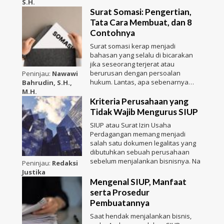
S.H.
Surat Somasi: Pengertian,
Tata Cara Membuat, dan 8
Contohnya
Surat somasi kerap menjadi
bahasan yang selalu di bicarakan
jika seseorang terjerat atau
berurusan dengan persoalan
Peninjau:
Nawawi
hukum. Lantas, apa sebenarnya
Bahrudin, S.H.,
sura
M.H.
Kriteria Perusahaan yang
Tidak Wajib Mengurus SIUP
SIUP atau Surat Izin Usaha
Perdagangan memang menjadi
salah satu dokumen legalitas yang
dibutuhkan sebuah perusahaan
sebelum menjalankan bisnisnya. Na
Peninjau:
Redaksi
Justika
Mengenal SIUP, Manfaat
serta Prosedur
Pembuatannya
Saat hendak menjalankan bisnis,