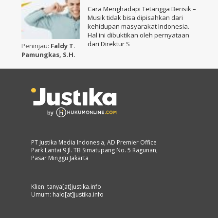
Cara Menghadapi Tetangga Berisik –
Musik tidak bisa dipisahkan dari
kehidupan masyarakat Indonesia.
Hal ini dibuktikan oleh pernyataan
dari Direktur S
Peninjau:
Faldy T.
Pamungkas, S.H.
PT Justika Media Indonesia, AD Premier Office
Park Lantai 9 Jl. TB Simatupang No. 5 Ragunan,
Pasar Minggu Jakarta
Klien: tanya[at]justika.info
Umum: halo[at]justika.info