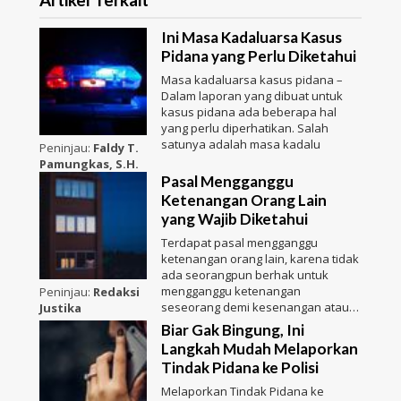
Artikel Terkait
Ini Masa Kadaluarsa Kasus
Pidana yang Perlu Diketahui
Masa kadaluarsa kasus pidana –
Dalam laporan yang dibuat untuk
kasus pidana ada beberapa hal
yang perlu diperhatikan. Salah
satunya adalah masa kadalu
Peninjau:
Faldy T.
Pamungkas, S.H.
Pasal Mengganggu
Ketenangan Orang Lain
yang Wajib Diketahui
Terdapat pasal mengganggu
ketenangan orang lain, karena tidak
ada seorangpun berhak untuk
mengganggu ketenangan
Peninjau:
Redaksi
seseorang demi kesenangan atau
Justika
kepenti
Biar Gak Bingung, Ini
Langkah Mudah Melaporkan
Tindak Pidana ke Polisi
Melaporkan Tindak Pidana ke